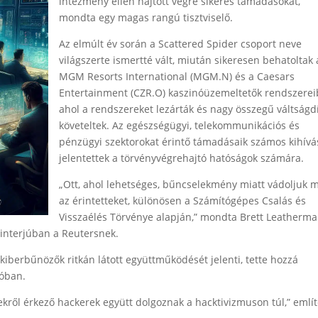
intézmény ellen hajtott végre sikeres támadásokat,
mondta egy magas rangú tisztviselő.
Az elmúlt év során a Scattered Spider csoport neve
világszerte ismertté vált, miután sikeresen behatoltak 
MGM Resorts International (MGM.N) és a Caesars
Entertainment (CZR.O) kaszinóüzemeltetők rendszerei
ahol a rendszereket lezárták és nagy összegű váltságdí
követeltek. Az egészségügyi, telekommunikációs és
pénzügyi szektorokat érintő támadásaik számos kihívá
jelentettek a törvényvégrehajtó hatóságok számára.
„Ott, ahol lehetséges, bűncselekmény miatt vádoljuk 
az érintetteket, különösen a Számítógépes Csalás és
Visszaélés Törvénye alapján,” mondta Brett Leatherma
y interjúban a Reutersnek.
kiberbűnözők ritkán látott együttműködését jelenti, tette hozzá
óban.
ekről érkező hackerek együtt dolgoznak a hacktivizmuson túl,” említ