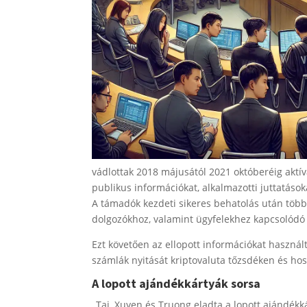
vádlottak 2018 májusától 2021 októberéig aktí
publikus információkat, alkalmazotti juttatáso
A támadók kezdeti sikeres behatolás után több
dolgozókhoz, valamint ügyfelekhez kapcsolódó 
Ezt követően az ellopott információkat használt
számlák nyitását kriptovaluta tőzsdéken és host
A lopott ajándékkártyák sorsa
„Tai, Xuyen és Truong eladta a lopott ajándékk