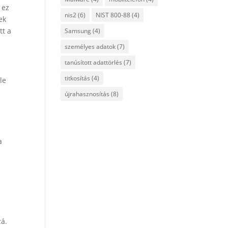
 ez
nis2
(6)
NIST 800-88
(4)
ek
tt a
Samsung
(4)
személyes adatok
(7)
.
tanúsított adattörlés
(7)
titkosítás
(4)
le
újrahasznosítás
(8)
a
zá.