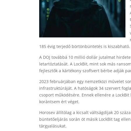
185 évig terjedő börtönbüntetés is kiszabható.
A DOJ továbbá 10 millió dollár jutalmat hirdete
letartóztatását. A LockBit, mint sok más ranso
fejlesztők a kártékony szoftvert bérbe adják pa
2023 februárjában egy nemzetközi művelet során
infrastruktúráját. A hatóságok 34 szervert fogl
csoport működésére. Ennek ellenére a LockBit 
korántsem ért véget.
Horosev állítólag a kicsalt váltságdíjak 20 szá
büntetőeljárás során öt másik LockBit tag ellen
tárgyalásukat.