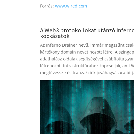
Forrás:
www.wired.com
A Web3 protokollokat utánzó Inferno 
kockázatok
Az Inferno Drainer nevű, immár megszűnt csalói
kártékony domain nevet hozott létre. A szinga
adathalász oldalak segítségével csábította gyan
létrehozott infrastruktúrához kapcsolják, ami
megtévessze és tranzakciók jóváhagyására bírj