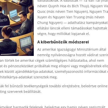
vállalatoknak. A vádlottak — Ta Van Tai (má
néven Quynh Hoa és Bich Thuy), Nguyen Vi
Quoc (más néven Tien Nguyen), Nguyen Tr
Xuyen és Nguyen Van Truong (más néven
Chung Nguyen) — adathalász kampányokat
ellátási láncok elleni támadásokat hajtottak
végre, hogy milliókat lopjanak el.
A kiberbűnözők módszerei
Az amerikai Igazságügyi Minisztérium által
nemrég nyilvánosságra hozott vádirat szeri
van törtek be amerikai cégek számítógépes hálózataiba, ahol nem
kat és pénzeszközöket próbáltak meg ellopni vagy megkíséreltek ell
ek között ajándékkártya-adatokat, személyazonosító információkat 
hitelkártya-adatokat szereztek meg.
ák fel bűnözői tevékenységeik további elrejtésére, beleértve online
ing szerverek beállítását.
ártyákat harmadik feleknek, beleértve egy hamis néven regisztrált