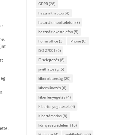
GDPR
(28)
használt laptop
(4)
használt mobiltelefon
(8)
az
használt okostelefon
(5)
be,
home office
(3)
iPhone
(6)
jat
ISO 27001
(6)
st
IT selejtezés
(8)
javíthatóság
(5)
meg
kiberbiztonság
(20)
kiberbűnözés
(6)
n,
kiberfenyegetés
(4)
Kiberfenyegetések
(4)
Kibertámadás
(8)
környezetvédelem
(16)
ette.
Malware
(4)
mobiltelefon
(4)