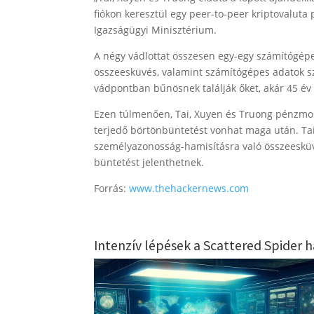
fiókon keresztül egy peer-to-peer kriptovaluta 
Igazságügyi Minisztérium.
A négy vádlottat összesen egy-egy számítógépe
összeesküvés, valamint számítógépes adatok 
vádpontban bűnösnek találják őket, akár 45 év 
Ezen túlmenően, Tai, Xuyen és Truong pénzmos
terjedő börtönbüntetést vonhat maga után. Ta
személyazonosság-hamisításra való összeesküv
büntetést jelenthetnek.
Forrás:
www.thehackernews.com
Intenzív lépések a Scattered Spider h