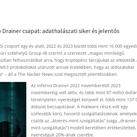
Drainer csapat: adathalászati siker és jelentős
 csoport egy év alatt, 2022 és 2023 között több mint 16 000 egyed
púri székhelyű Group-IB szerint a szervezet „magas minőségű
útlan felhasználókat arra, hogy kriptopénz tárcájukat az elkövetők 
 Web3 protokollokat utánzott annak érdekében, hogy az áldozatokat
a” – áll a The Hacker News-szal megosztott jelentésükben.
A
z Inferno Drainer 2022 novemberétől 2023
novemberéig volt aktív, és több mint 87 millió dollá
törvénytelen nyereséget könyvelt el, több mint 137 
áldozat becsapásával. A malware része volt egy
szélesebb körű, hasonló szolgáltatásoknak, amelyek
csalók az „átverés-mint-szolgáltatás” (vagy „drainer
mint-szolgáltatás”) modell keretében értékesítettek,
nyereségük 20%-ának cserébe.