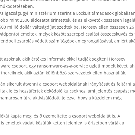
működtetésében.
Az igazságügyi minisztérium szerint a LockBit támadások globálisa
több mint 2500 áldozatot érintettek, és az elkövetők összesen legal
500 millió dollár váltságdíjat szedtek be. Horosev ellen összesen 26
vádpontot emeltek, melyek között szerepel csalási összeesküvés és
rendbeli zsarolás védett számítógépek megrongálásával, amiért ak
tt azoknak, akik értékes információkkal tudják segíteni Horosev
mware csoport, egy ransomware-as-a-service üzleti modelt követ, ah
rtnereiknek, akik aztán különböző szervezetek ellen használják.
 sikerült átvenni a csoport weboldalának irányítását és feltárni 
altak le és hozzáfértek dekódoló kulcsokhoz, ami jelentős csapást m
hamarosan újra aktivizálódott, jelezve, hogy a küzdelem még
zalékát kapta meg, és ő üzemeltette a csoport weboldalát is. A
 is emeltek vádat, közülük ketten jelenleg is őrizetben várják a