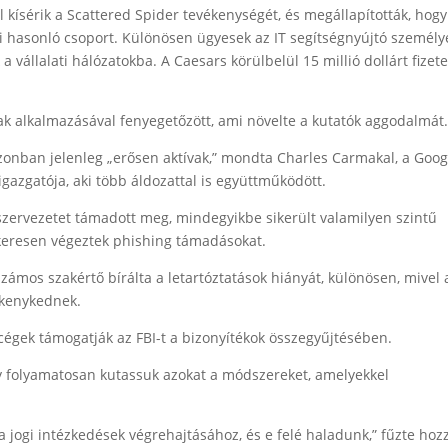
kísérik a Scattered Spider tevékenységét, és megállapították, hogy
bi hasonló csoport. Különösen ügyesek az IT segítségnyújtó személy
vállalati hálózatokba. A Caesars körülbelül 15 millió dollárt fizete
ak alkalmazásával fenyegetőzött, ami növelte a kutatók aggodalmát
zonban jelenleg „erősen aktívak,” mondta Charles Carmakal, a Goog
gazgatója, aki több áldozattal is együttműködött.
szervezetet támadott meg, mindegyikbe sikerült valamilyen szintű
ikeresen végeztek phishing támadásokat.
ámos szakértő bírálta a letartóztatások hiányát, különösen, mivel 
ékenykednek.
gek támogatják az FBI-t a bizonyítékok összegyűjtésében.
y folyamatosan kutassuk azokat a módszereket, amelyekkel
 a jogi intézkedések végrehajtásához, és e felé haladunk,” fűzte hoz