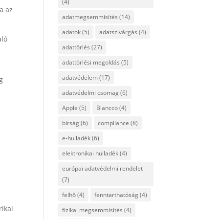
(4)
a az
adatmegsemmisítés
(14)
adatok
(5)
adatszivárgás
(4)
aló
adattörlés
(27)
adattörlési megoldás
(5)
adatvédelem
(17)
g
adatvédelmi csomag
(6)
Apple
(5)
Blancco
(4)
bírság
(6)
compliance
(8)
e-hulladék
(6)
elektronikai hulladék
(4)
európai adatvédelmi rendelet
(7)
I
felhő
(4)
fenntarthatóság
(4)
ikai
fizikai megsemmisítés
(4)