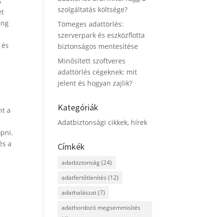
s
szolgáltatás költsége?
et
ang
Tömeges adattörlés:
szerverpark és eszközflotta
 és
biztonságos mentesítése
Minősített szoftveres
adattörlés cégeknek: mit
jelent és hogyan zajlik?
Kategóriák
nt a
Adatbiztonsági cikkek, hírek
opni.
és a
Címkék
adatbiztonság
(24)
adatfertőtlenítés
(12)
adathalászat
(7)
adathordozó megsemmisítés