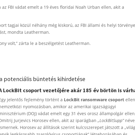
 az FBI vádat emelt a 19 éves floridai Noah Urban ellen, akit a
ort tagjai közül néhány még kiskorú, az FBI állami és helyi törvény
onást, mondta Leatherman.
ny volt,” zárta le a beszélgetést Leatherman.
a potenciális büntetés kihirdetése
A LockBit csoport vezetőjére akár 185 év börtön is várh
Egy jelentős fejlemény történt a
LockBit ransomware csoport
ellen
nemzetközi nyomozásban, amikor az amerikai igazságügyi
minisztérium (DOJ) vádat emelt egy 31 éves orosz állampolgár ellen
Dmitrij Jurjevics Horosev ellen, akit az iparágban
„LockBitSupp”
néve
ismernek. Horosev az állítások szerint kulcsszerepet játszott a „vilá
egyik legkárosabb zsarolóvírus csoportjának” létrehozásában és