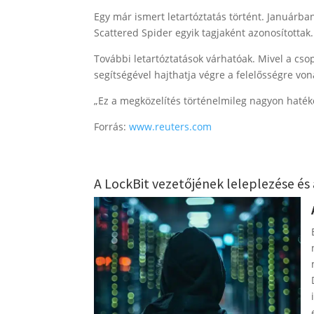
Egy már ismert letartóztatás történt. Januárban
Scattered Spider egyik tagjaként azonosítottak.
További letartóztatások várhatóak. Mivel a csop
segítségével hajthatja végre a felelősségre v
„Ez a megközelítés történelmileg nagyon hatéko
Forrás:
www.reuters.com
A LockBit vezetőjének leleplezése és 