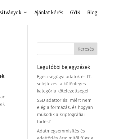
sítványok
Ajánlat kérés
GYIK
Blog
Legutóbbi bejegyzések
ek
Egészségügyi adatok és IT-
selejtezés: a különleges
kategória kötelezettségei
ban
SSD adattörlés: miért nem
tak
elég a formázás, és hogyan
működik a kriptográfiai
törlés?
Adatmegsemmisítés és
adattörlés ára: mitől függ a