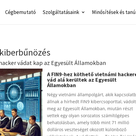
Cégbemutató
Szolgáltatásaink
Minősítések és tanú
kiberbűnözés
 hacker vádat kap az Egyesült Államokban
A FIN9-hez köthető vietnámi hacker
vád alá kerültek az Egyesült
Államokban
Négy vietnámi állampolgárt, akik kapcsolat
állnak a hírhedt FIN9 kibercsoporttal, vádol
meg az Egyesült Államokban, miután részt
vettek egy olyan sorozatos számítógépes
behatolásban, amely több mint 71 millió
dolláros veszteséget okozott különböző