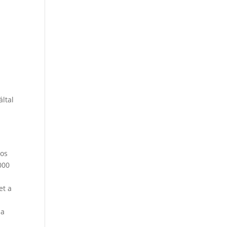
i
által
ros
000
et a
-
 a