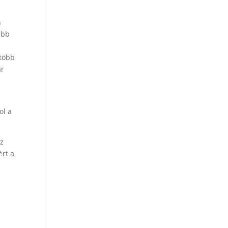
n
ább
 több
ár
ol a
az
ért a