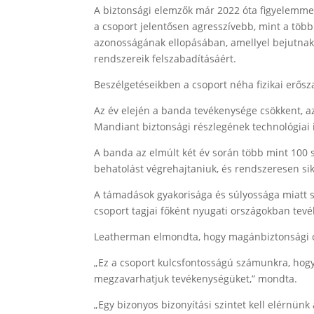
A biztonsági elemzők már 2022 óta figyelemmel 
a csoport jelentősen agresszívebb, mint a töb
azonosságának ellopásában, amellyel bejutnak a 
rendszereik felszabadításáért.
Beszélgetéseikben a csoport néha fizikai erősz
Az év elején a banda tevékenysége csökkent, a
Mandiant biztonsági részlegének technológiai i
A banda az elmúlt két év során több mint 100 
behatolást végrehajtaniuk, és rendszeresen s
A támadások gyakorisága és súlyossága miatt sz
csoport tagjai főként nyugati országokban tev
Leatherman elmondta, hogy magánbiztonsági cé
„Ez a csoport kulcsfontosságú számunkra, hog
megzavarhatjuk tevékenységüket,” mondta.
„Egy bizonyos bizonyítási szintet kell elérnünk