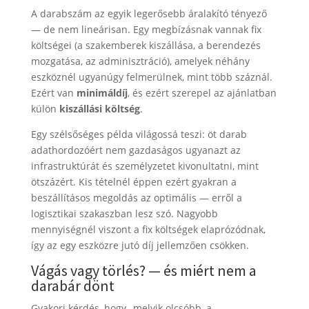
A darabszám az egyik legerősebb áralakító tényező
— de nem lineárisan. Egy megbízásnak vannak fix
költségei (a szakemberek kiszállása, a berendezés
mozgatása, az adminisztráció), amelyek néhány
eszköznél ugyanúgy felmerülnek, mint több száznál.
Ezért van
minimáldíj
, és ezért szerepel az ajánlatban
külön
kiszállási költség
.
Egy szélsőséges példa világossá teszi: öt darab
adathordozóért nem gazdaságos ugyanazt az
infrastruktúrát és személyzetet kivonultatni, mint
ötszázért. Kis tételnél éppen ezért gyakran a
beszállításos megoldás az optimális — erről a
logisztikai szakaszban lesz szó. Nagyobb
mennyiségnél viszont a fix költségek elaprózódnak,
így az egy eszközre jutó díj jellemzően csökken.
Vágás vagy törlés? — és miért nem a
darabár dönt
Gyakori kérdés, hogy „melyik olcsóbb, a