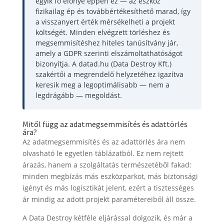
egyik fő előnye éppen ez — az eszköz
fizikailag ép és továbbértékesíthető marad, így
a visszanyert érték mérsékelheti a projekt
költségét. Minden elvégzett törléshez és
megsemmisítéshez hiteles tanúsítvány jár,
amely a GDPR szerinti elszámoltathatóságot
bizonyítja. A datad.hu (Data Destroy Kft.)
szakértői a megrendelő helyzetéhez igazítva
keresik meg a legoptimálisabb — nem a
legdrágább — megoldást.
Mitől függ az adatmegsemmisítés és adattörlés
ára?
Az adatmegsemmisítés és az adattörlés ára nem
olvasható le egyetlen táblázatból. Ez nem rejtett
árazás, hanem a szolgáltatás természetéből fakad:
minden megbízás más eszközparkot, más biztonsági
igényt és más logisztikát jelent, ezért a tisztességes
ár mindig az adott projekt paramétereiből áll össze.
A Data Destroy kétféle eljárással dolgozik, és már a