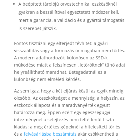
A beépített tárolójú orvostechnikai eszközöknél
gyakran a beszállítóval egyeztetett módszer kell,
mert a garancia, a validáció és a gyártói támogatás
is szerepet játszik.
Fontos tisztázni egy elterjedt tévhitet: a gyári
visszaállítás vagy a formázás önmagában nem törlés.
A modern adathordozók, különösen az SSD-k
működése miatt a felszínesen „letöröltnek” tűnő adat
helyreállítható maradhat. Betegadatnál ez a
különbség nem elméleti kérdés.
Az sem igaz, hogy a két eljárás közül az egyik mindig
olcsóbb. Az összköltséget a mennyiség, a helyszín, az
eszközök állapota és a maradványérték együtt
határozza meg. Éppen ezért egy egészségügyi
intézménynél a selejtezés nem feltétlenül tiszta
kiadás: a még értékes gépeknél a hitelesített törlés
és a
felvásárlásba beszámítás
akár csökkentheti a