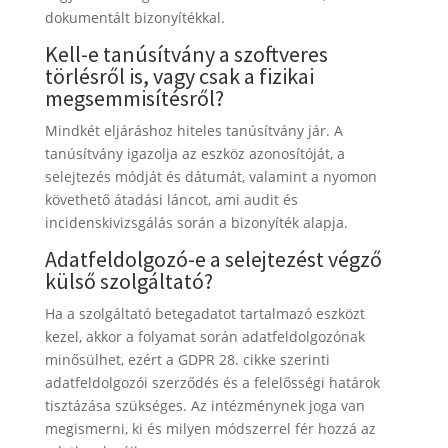
dokumentált bizonyítékkal.
Kell-e tanúsítvány a szoftveres
törlésről is, vagy csak a fizikai
megsemmisítésről?
Mindkét eljáráshoz hiteles tanúsítvány jár. A
tanúsítvány igazolja az eszköz azonosítóját, a
selejtezés módját és dátumát, valamint a nyomon
követhető átadási láncot, ami audit és
incidenskivizsgálás során a bizonyíték alapja.
Adatfeldolgozó-e a selejtezést végző
külső szolgáltató?
Ha a szolgáltató betegadatot tartalmazó eszközt
kezel, akkor a folyamat során adatfeldolgozónak
minősülhet, ezért a GDPR 28. cikke szerinti
adatfeldolgozói szerződés és a felelősségi határok
tisztázása szükséges. Az intézménynek joga van
megismerni, ki és milyen módszerrel fér hozzá az