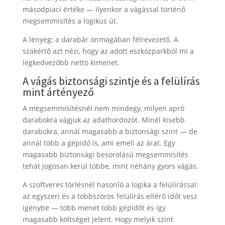
másodpiaci értéke — ilyenkor a vágással történő
megsemmisítés a logikus út.
A lényeg: a darabár önmagában félrevezető. A
szakértő azt nézi, hogy az adott eszközparkból mi a
legkedvezőbb nettó kimenet.
A vágás biztonsági szintje és a felülírás
mint ártényező
A megsemmisítésnél nem mindegy, milyen apró
darabokra vágjuk az adathordozót. Minél kisebb
darabokra, annál magasabb a biztonsági szint — de
annál több a gépidő is, ami emeli az árat. Egy
magasabb biztonsági besorolású megsemmisítés
tehát jogosan kerül többe, mint néhány gyors vágás.
A szoftveres törlésnél hasonló a logika a felülírással:
az egyszeri és a többszörös felülírás eltérő időt vesz
igénybe — több menet több gépidőt és így
magasabb költséget jelent. Hogy melyik szint