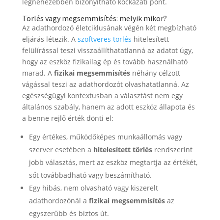
legnehezebben bizonyítható kockázati pont.
Törlés vagy megsemmisítés: melyik mikor?
Az adathordozó életciklusának végén két megbízható
eljárás létezik. A
szoftveres törlés
hitelesített
felülírással teszi visszaállíthatatlanná az adatot úgy,
hogy az eszköz fizikailag ép és tovább használható
marad. A
fizikai megsemmisítés
néhány célzott
vágással teszi az adathordozót olvashatatlanná. Az
egészségügyi kontextusban a választást nem egy
általános szabály, hanem az adott eszköz állapota és
a benne rejlő érték dönti el:
Egy értékes, működőképes munkaállomás vagy
szerver esetében a
hitelesített törlés
rendszerint
jobb választás, mert az eszköz megtartja az értékét,
sőt továbbadható vagy beszámítható.
Egy hibás, nem olvasható vagy kiszerelt
adathordozónál a
fizikai megsemmisítés
az
egyszerűbb és biztos út.