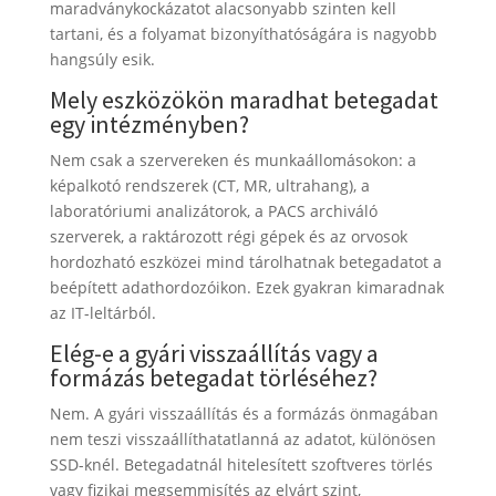
maradványkockázatot alacsonyabb szinten kell
tartani, és a folyamat bizonyíthatóságára is nagyobb
hangsúly esik.
Mely eszközökön maradhat betegadat
egy intézményben?
Nem csak a szervereken és munkaállomásokon: a
képalkotó rendszerek (CT, MR, ultrahang), a
laboratóriumi analizátorok, a PACS archiváló
szerverek, a raktározott régi gépek és az orvosok
hordozható eszközei mind tárolhatnak betegadatot a
beépített adathordozóikon. Ezek gyakran kimaradnak
az IT-leltárból.
Elég-e a gyári visszaállítás vagy a
formázás betegadat törléséhez?
Nem. A gyári visszaállítás és a formázás önmagában
nem teszi visszaállíthatatlanná az adatot, különösen
SSD-knél. Betegadatnál hitelesített szoftveres törlés
vagy fizikai megsemmisítés az elvárt szint,