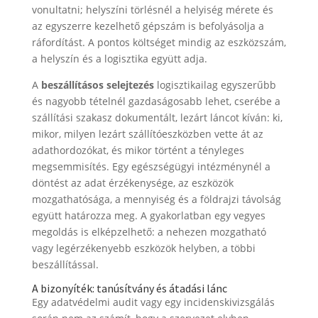
vonultatni; helyszíni törlésnél a helyiség mérete és
az egyszerre kezelhető gépszám is befolyásolja a
ráfordítást. A pontos költséget mindig az eszközszám,
a helyszín és a logisztika együtt adja.
A
beszállításos selejtezés
logisztikailag egyszerűbb
és nagyobb tételnél gazdaságosabb lehet, cserébe a
szállítási szakasz dokumentált, lezárt láncot kíván: ki,
mikor, milyen lezárt szállítóeszközben vette át az
adathordozókat, és mikor történt a tényleges
megsemmisítés. Egy egészségügyi intézménynél a
döntést az adat érzékenysége, az eszközök
mozgathatósága, a mennyiség és a földrajzi távolság
együtt határozza meg. A gyakorlatban egy vegyes
megoldás is elképzelhető: a nehezen mozgatható
vagy legérzékenyebb eszközök helyben, a többi
beszállítással.
A bizonyíték: tanúsítvány és átadási lánc
Egy adatvédelmi audit vagy egy incidenskivizsgálás