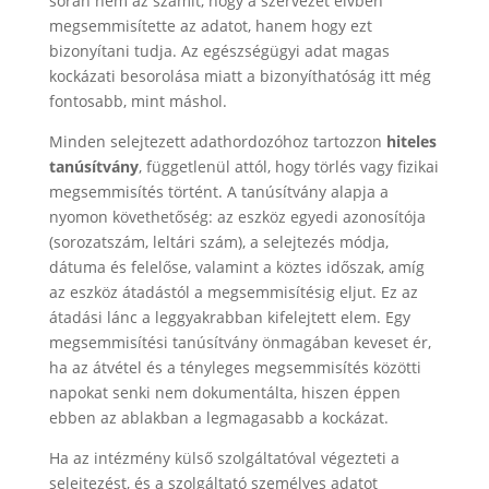
során nem az számít, hogy a szervezet elvben
megsemmisítette az adatot, hanem hogy ezt
bizonyítani tudja. Az egészségügyi adat magas
kockázati besorolása miatt a bizonyíthatóság itt még
fontosabb, mint máshol.
Minden selejtezett adathordozóhoz tartozzon
hiteles
tanúsítvány
, függetlenül attól, hogy törlés vagy fizikai
megsemmisítés történt. A tanúsítvány alapja a
nyomon követhetőség: az eszköz egyedi azonosítója
(sorozatszám, leltári szám), a selejtezés módja,
dátuma és felelőse, valamint a köztes időszak, amíg
az eszköz átadástól a megsemmisítésig eljut. Ez az
átadási lánc a leggyakrabban kifelejtett elem. Egy
megsemmisítési tanúsítvány önmagában keveset ér,
ha az átvétel és a tényleges megsemmisítés közötti
napokat senki nem dokumentálta, hiszen éppen
ebben az ablakban a legmagasabb a kockázat.
Ha az intézmény külső szolgáltatóval végezteti a
selejtezést, és a szolgáltató személyes adatot