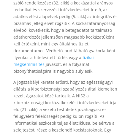
szóló rendelkezése (32. cikk) a kockázattal arányos
technikai és szervezési intézkedéseket ír elő, az
adatkezelési alapelvek pedig (5. cikk) az integritás és
bizalmas jelleg elvét rögzítik. A kockázatarányosság
elvéből következik, hogy a betegadatot tartalmazó
adathordozót jellemzően magasabb kockázatúként
kell értékelni, mint egy általános üzleti
dokumentumot. Védhető, auditálható gyakorlatként
ilyenkor a hitelesített törlés vagy a
fizikai
megsemmisítés
javasolt, és a folyamat
bizonyíthatóságára is nagyobb súly esik.
A jogszabályi keretet erősíti, hogy az egészségügyi
ellátás a kiberbiztonsági szabályozás által kiemelten
kezelt ágazatok közé tartozik. A NIS2 a
kiberbiztonsági kockázatkezelési intézkedéseket írja
elő (21. cikk), a vezető testületek jóváhagyási és
felügyeleti felelősségét pedig külön rögzíti. Az
informatikai eszközök teljes életciklusa, beleértve a
selejtezést, része a kezelendő kockázatoknak. Egy