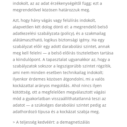
indokolt, az az adat érzékenységétől függ; ezt a
megrendelővel közösen határozzuk meg.
Azt, hogy hány vágás vagy felülírás indokolt,
alapvetően két dolog dönti el: a megrendelő belső
adatkezelési szabályzata (policy), és a szakmailag
alátámasztható, logikus biztonsági igény. Ha egy
szabályzat előír egy adott darabolási szintet, annak
meg kell felelni — a belső előírás tiszteletben tartása
a kiindulópont. A tapasztalat ugyanakkor az, hogy a
szabályzatok sokszor a legszigorúbb szintet rögzítik,
ami nem minden esetben technikailag indokolt;
ilyenkor érdemes közösen átgondolni, mi a valós
kockázattal arányos megoldás. Ahol nincs ilyen
kötöttség, ott a megfelelően megválasztott vágási
mód a gyakorlatban visszaállíthatatlanná teszi az
adatot — a szükséges darabolási szintet pedig az
adathordozó típusa és a kockázat szabja meg.
> A teljesség kedvéért: a demagnetizálás