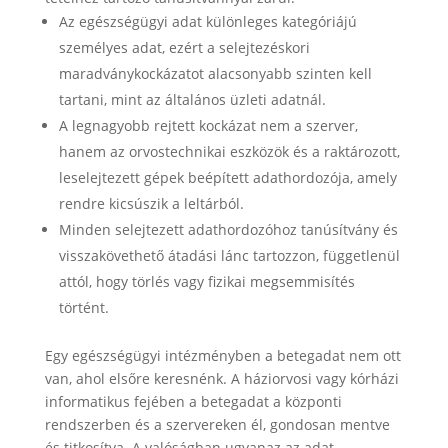
Az egészségügyi adat különleges kategóriájú
személyes adat, ezért a selejtezéskori
maradványkockázatot alacsonyabb szinten kell
tartani, mint az általános üzleti adatnál.
A legnagyobb rejtett kockázat nem a szerver,
hanem az orvostechnikai eszközök és a raktározott,
leselejtezett gépek beépített adathordozója, amely
rendre kicsúszik a leltárból.
Minden selejtezett adathordozóhoz tanúsítvány és
visszakövethető átadási lánc tartozzon, függetlenül
attól, hogy törlés vagy fizikai megsemmisítés
történt.
Egy egészségügyi intézményben a betegadat nem ott
van, ahol elsőre keresnénk. A háziorvosi vagy kórházi
informatikus fejében a betegadat a központi
rendszerben és a szervereken él, gondosan mentve
és titkosítva. A valóságban ugyanaz az adat