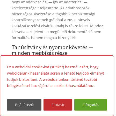
hogy az adatkezelési — így az adattörlési —
kötelezettségeit teljesítette. Az adathordozók
biztonságos kivezetése a tágabb kiberbiztonsági
kontrollkörnyezetnek (például a NIS2 irányelv
kockázatkezelési elvárásainak) is része lehet. Mindez
közvetve azt jelenti: a megfelelő dokumentáció nem
formalitás, hanem maga a bizonyíték.
Tanúsítvány és nyomonkövetés —
minden megbízás része
Fontos tisztázni:
minden elvégzett törléshez és
Ez a weboldal cookie-kat (sütiket) használ azért, hogy
megsemmisítéshez hiteles tanúsítvány jár.
Ez nem
weboldalunk használata során a lehető legjobb élményt
opcionális felár, hanem a szolgáltatás alapvető
eleme. Egy auditbiztos megbízás dokumentációja
tudjuk biztosítani. A weboldalunkon történő további
jellemzően tartalmazza:
böngészéssel hozzájárul a cookie-k használatához.
Tudjon meg többet!
A tételes eszközjegyzéket
— minden kezelt
adathordozó sorozatszáma, típusa és a rajta
Beállítások
Elutasít
Elfogadás
elvégzett eljárás.
A tételes, visszakereshető tanúsítványt
— a