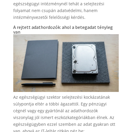
egészségügyi intézménynél tehát a selejtezési
folyamat nem csupán adatvédelmi, hanem
intézményvezetői felelősségi kérdés.
A rejtett adathordozók: ahol a betegadat tényleg
van
Az egészségügyi szektor selejtezési kockázatának
súlypontja eltér a többi ágazattól. Egy pénzügyi
cégnél vagy egy gyártónál az adathordozók
viszonylag jól ismert eszközkategóriákban élnek. Az
egészségügyben ezzel szemben az adat gyakran ott
van, ahová az IT-leltár ritkán néz be: