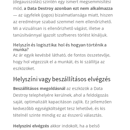
(degausszolás) szintén egy ismert megsemmisítési
mód,
a Data Destroy azonban ezt nem alkalmazza
— az ügyfelek (jogos) bizalmatlansága miatt, hiszen
az eredménye szabad szemmel nem ellenőrizhető.
Mi a vizuálisan is ellenőrizhető vágást, illetve a
tanúsítvánnyal igazolt szoftveres törlést kínáljuk.
Helyszín és logisztika: hol és hogyan történik a
munka?
Az ár egyik kevésbé látható, de fontos összetevője,
hogy hol végezzük el a munkát, és ki szállítja az
eszközöket.
Helyszíni vagy beszállításos elvégzés
Beszállításos megoldásnál
az eszközök a Data
Destroy telephelyére kerülnek, ahol a feldolgozás
saját, optimalizált kapacitáson zajlik. Ez jellemzően
kedvezőbb egységköltséget tesz lehetővé, és kis
tételnél szinte mindig ez az ésszerű választás.
Helyszíni elvégzés
akkor indokolt, ha a belső