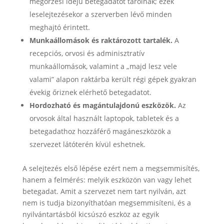
megőrzési idejű betegadatot tárolnak; ezek
leselejtezésekor a szerverben lévő minden
meghajtó érintett.
Munkaállomások és raktározott tartalék.
A
recepciós, orvosi és adminisztratív
munkaállomások, valamint a „majd lesz vele
valami” alapon raktárba került régi gépek gyakran
évekig őriznek elérhető betegadatot.
Hordozható és magántulajdonú eszközök.
Az
orvosok által használt laptopok, tabletek és a
betegadathoz hozzáférő magáneszközök a
szervezet látóterén kívül eshetnek.
A selejtezés első lépése ezért nem a megsemmisítés,
hanem a felmérés: melyik eszközön van vagy lehet
betegadat. Amit a szervezet nem tart nyilván, azt
nem is tudja bizonyíthatóan megsemmisíteni, és a
nyilvántartásból kicsúszó eszköz az egyik