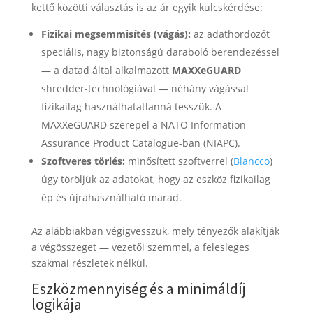
kettő közötti választás is az ár egyik kulcskérdése:
Fizikai megsemmisítés (vágás):
az adathordozót
speciális, nagy biztonságú daraboló berendezéssel
— a datad által alkalmazott
MAXXeGUARD
shredder-technológiával — néhány vágással
fizikailag használhatatlanná tesszük. A
MAXXeGUARD szerepel a NATO Information
Assurance Product Catalogue-ban (NIAPC).
Szoftveres törlés:
minősített szoftverrel (
Blancco
)
úgy töröljük az adatokat, hogy az eszköz fizikailag
ép és újrahasználható marad.
Az alábbiakban végigvesszük, mely tényezők alakítják
a végösszeget — vezetői szemmel, a felesleges
szakmai részletek nélkül.
Eszközmennyiség és a minimáldíj
logikája