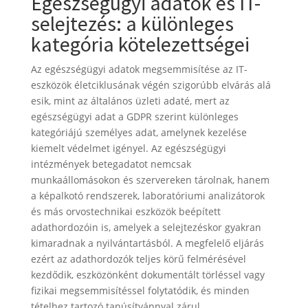
Egészségügyi adatok és IT-
selejtezés: a különleges
kategória kötelezettségei
Az egészségügyi adatok megsemmisítése az IT-
eszközök életciklusának végén szigorúbb elvárás alá
esik, mint az általános üzleti adaté, mert az
egészségügyi adat a GDPR szerint különleges
kategóriájú személyes adat, amelynek kezelése
kiemelt védelmet igényel. Az egészségügyi
intézmények betegadatot nemcsak
munkaállomásokon és szervereken tárolnak, hanem
a képalkotó rendszerek, laboratóriumi analizátorok
és más orvostechnikai eszközök beépített
adathordozóin is, amelyek a selejtezéskor gyakran
kimaradnak a nyilvántartásból. A megfelelő eljárás
ezért az adathordozók teljes körű felmérésével
kezdődik, eszközönként dokumentált törléssel vagy
fizikai megsemmisítéssel folytatódik, és minden
tételhez tartozó tanúsítvánnyal zárul.