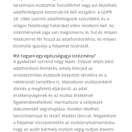
tartalmazó eszközhöz hozzáférhet vagy azt kezelheti,
adatfeldolgozói konstrukciót kell vizsgálni: a GDPR
28. cikke szerinti adatfeldolgozói szerződést és a
világos felelősségi határokat előre rendezni kell. Az
intézménynek joga van megismerni, ki, hol és milyen
módszerrel fér hozzá az adathordozóihoz, és milyen
bizonylat igazolja a folyamat lezárását.
Mit tegyen egy egészségügyi intézmény?
A gyakorlati sorrend négy lépés. Először teljes körű
adathordozó-felmérés, amely kiterjed az
orvostechnikai eszközök beépített tárolóira és a
raktározott tartalékra is. Másodszor eszközönkénti
döntés a megfelelő eljárásról, az adat
érzékenységének és az eszköz értékének
figyelembevételével. Harmadszor a selejtezés
dokumentált végrehajtása, minden tételhez
tanúsítvánnyal és lezárt átadási lánccal. Negyedszer
a folyamat visszavezetése az eszköznyilvántartásba,
hogy az audit bármely eszközt végig tudjon követni.