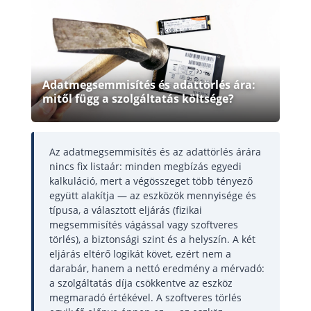
Adatmegsemmisítés és adattörlés ára:
mitől függ a szolgáltatás költsége?
Az adatmegsemmisítés és az adattörlés árára
nincs fix listaár: minden megbízás egyedi
kalkuláció, mert a végösszeget több tényező
együtt alakítja — az eszközök mennyisége és
típusa, a választott eljárás (fizikai
megsemmisítés vágással vagy szoftveres
törlés), a biztonsági szint és a helyszín. A két
eljárás eltérő logikát követ, ezért nem a
darabár, hanem a nettó eredmény a mérvadó:
a szolgáltatás díja csökkentve az eszköz
megmaradó értékével. A szoftveres törlés