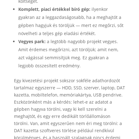
költségét.
Komplett, piaci értékkel bíró gép:
ilyenkor
gyakran az a leggazdaságosabb, ha a meghajtót a
gépben hagyjuk és töröljük — mert ez megőrzi, sőt
növelheti a teljes gép eladási értékét.
Vegyes park:
a legtöbb nagyobb projekt vegyes.
Amit érdemes megőrizni, azt töröljük; amit nem,
azt vágással semmisítjük meg. Ez gyakran a
legjobb összesített eredmény.
Egy kivezetési projekt sokszor sokféle adathordozót
tartalmaz egyszerre — HDD, SSD, szerver, laptop, DAT
kazetta, mobiltelefon, memóriakártya, USB pendrive.
Eszközönként más a kérdés: lehet-e az adatot a
gépben hagyva törölni, vagy ki kell szerelni a
meghajtót, és egy erre dedikált törlőállomáson
törölni. Van, amit egyszerűen nem éri meg törölni: a
DAT kazetta szoftveres törlése például rendkívül
körülményes, és a használt szalagnak nincs érdemi