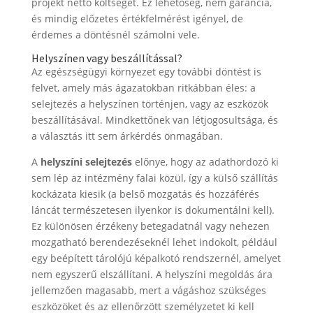
projekt nettó költségét. Ez lehetőség, nem garancia,
és mindig előzetes értékfelmérést igényel, de
érdemes a döntésnél számolni vele.
Helyszínen vagy beszállítással?
Az egészségügyi környezet egy további döntést is
felvet, amely más ágazatokban ritkábban éles: a
selejtezés a helyszínen történjen, vagy az eszközök
beszállításával. Mindkettőnek van létjogosultsága, és
a választás itt sem árkérdés önmagában.
A
helyszíni selejtezés
előnye, hogy az adathordozó ki
sem lép az intézmény falai közül, így a külső szállítás
kockázata kiesik (a belső mozgatás és hozzáférés
láncát természetesen ilyenkor is dokumentálni kell).
Ez különösen érzékeny betegadatnál vagy nehezen
mozgatható berendezéseknél lehet indokolt, például
egy beépített tárolójú képalkotó rendszernél, amelyet
nem egyszerű elszállítani. A helyszíni megoldás ára
jellemzően magasabb, mert a vágáshoz szükséges
eszközöket és az ellenőrzött személyzetet ki kell