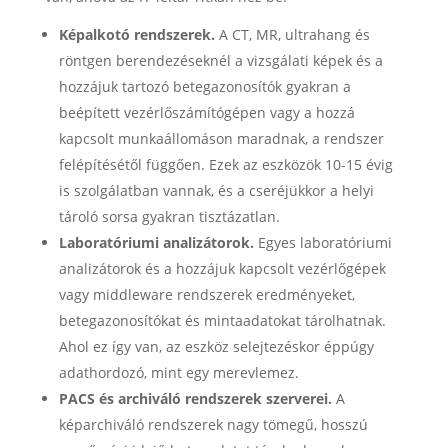
Képalkotó rendszerek.
A CT, MR, ultrahang és
röntgen berendezéseknél a vizsgálati képek és a
hozzájuk tartozó betegazonosítók gyakran a
beépített vezérlőszámítógépen vagy a hozzá
kapcsolt munkaállomáson maradnak, a rendszer
felépítésétől függően. Ezek az eszközök 10-15 évig
is szolgálatban vannak, és a cseréjükkor a helyi
tároló sorsa gyakran tisztázatlan.
Laboratóriumi analizátorok.
Egyes laboratóriumi
analizátorok és a hozzájuk kapcsolt vezérlőgépek
vagy middleware rendszerek eredményeket,
betegazonosítókat és mintaadatokat tárolhatnak.
Ahol ez így van, az eszköz selejtezéskor éppúgy
adathordozó, mint egy merevlemez.
PACS és archiváló rendszerek szerverei.
A
képarchiváló rendszerek nagy tömegű, hosszú