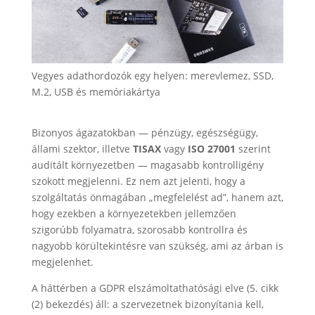
Vegyes adathordozók egy helyen: merevlemez, SSD,
M.2, USB és memóriakártya
Bizonyos ágazatokban — pénzügy, egészségügy,
állami szektor, illetve
TISAX
vagy
ISO 27001
szerint
auditált környezetben — magasabb kontrolligény
szokott megjelenni. Ez nem azt jelenti, hogy a
szolgáltatás önmagában „megfelelést ad”, hanem azt,
hogy ezekben a környezetekben jellemzően
szigorúbb folyamatra, szorosabb kontrollra és
nagyobb körültekintésre van szükség, ami az árban is
megjelenhet.
A háttérben a GDPR elszámoltathatósági elve (5. cikk
(2) bekezdés) áll: a szervezetnek bizonyítania kell,