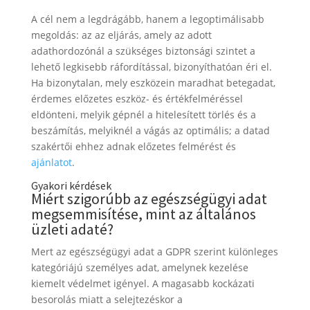
A cél nem a legdrágább, hanem a legoptimálisabb
megoldás: az az eljárás, amely az adott
adathordozónál a szükséges biztonsági szintet a
lehető legkisebb ráfordítással, bizonyíthatóan éri el.
Ha bizonytalan, mely eszközein maradhat betegadat,
érdemes előzetes eszköz- és értékfelméréssel
eldönteni, melyik gépnél a hitelesített törlés és a
beszámítás, melyiknél a vágás az optimális; a datad
szakértői ehhez adnak előzetes felmérést és
ajánlatot
.
Gyakori kérdések
Miért szigorúbb az egészségügyi adat
megsemmisítése, mint az általános
üzleti adaté?
Mert az egészségügyi adat a GDPR szerint különleges
kategóriájú személyes adat, amelynek kezelése
kiemelt védelmet igényel. A magasabb kockázati
besorolás miatt a selejtezéskor a