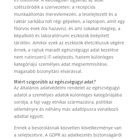
szétszóródik a szervezeten: a recepciós
munkaállomás merevlemezén, a leselejtezett és a
raktár sarkába tolt régi gépeken, a laptopon, amit egy
főorvos évek óta hazavisz, és ami sokakat meglep, a
képalkotó és laboratóriumi eszközök beépített
tárolóin. Amikor ezek az eszközök életciklusuk végére
érnek, a rajtuk maradt egészségügyi adat kezelése
nem rutinszerű IT-selejtezés, hanem különleges
kategóriájú személyes adat megsemmisítése,
magasabb bizonyítási elvárással.
Miért szigorúbb az egészségügyi adat?
Az általános adatvédelmi rendelet az egészségügyi
adatot a személyes adatok különleges kategóriájába
sorolja, a faji vagy etnikai származásra, politikai
véleményre és néhány más adattípusra vonatkozó
adattal együtt.
Ennek a besorolásnak közvetlen következménye van
a selejtezésre. A GDPR az adatkezelés biztonságáról