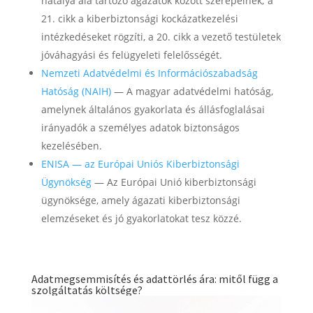
hatálya alá tartozó ágazatok között szerepelnek; a
21. cikk a kiberbiztonsági kockázatkezelési
intézkedéseket rögzíti, a 20. cikk a vezető testületek
jóváhagyási és felügyeleti felelősségét.
Nemzeti Adatvédelmi és Információszabadság
Hatóság (NAIH)
— A magyar adatvédelmi hatóság,
amelynek általános gyakorlata és állásfoglalásai
irányadók a személyes adatok biztonságos
kezelésében.
ENISA — az Európai Uniós Kiberbiztonsági
Ügynökség
— Az Európai Unió kiberbiztonsági
ügynöksége, amely ágazati kiberbiztonsági
elemzéseket és jó gyakorlatokat tesz közzé.
Adatmegsemmisítés és adattörlés ára: mitől függ a
szolgáltatás költsége?