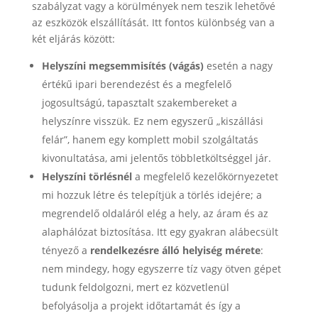
szabályzat vagy a körülmények nem teszik lehetővé
az eszközök elszállítását. Itt fontos különbség van a
két eljárás között:
Helyszíni megsemmisítés (vágás)
esetén a nagy
értékű ipari berendezést és a megfelelő
jogosultságú, tapasztalt szakembereket a
helyszínre visszük. Ez nem egyszerű „kiszállási
felár”, hanem egy komplett mobil szolgáltatás
kivonultatása, ami jelentős többletköltséggel jár.
Helyszíni törlésnél
a megfelelő kezelőkörnyezetet
mi hozzuk létre és telepítjük a törlés idejére; a
megrendelő oldaláról elég a hely, az áram és az
alaphálózat biztosítása. Itt egy gyakran alábecsült
tényező a
rendelkezésre álló helyiség mérete
:
nem mindegy, hogy egyszerre tíz vagy ötven gépet
tudunk feldolgozni, mert ez közvetlenül
befolyásolja a projekt időtartamát és így a