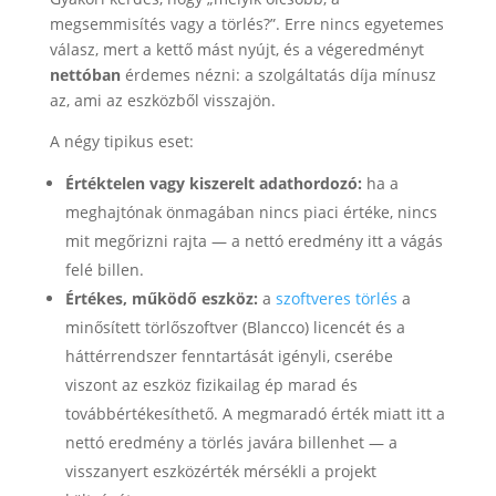
megsemmisítés vagy a törlés?”. Erre nincs egyetemes
válasz, mert a kettő mást nyújt, és a végeredményt
nettóban
érdemes nézni: a szolgáltatás díja mínusz
az, ami az eszközből visszajön.
A négy tipikus eset:
Értéktelen vagy kiszerelt adathordozó:
ha a
meghajtónak önmagában nincs piaci értéke, nincs
mit megőrizni rajta — a nettó eredmény itt a vágás
felé billen.
Értékes, működő eszköz:
a
szoftveres törlés
a
minősített törlőszoftver (Blancco) licencét és a
háttérrendszer fenntartását igényli, cserébe
viszont az eszköz fizikailag ép marad és
továbbértékesíthető. A megmaradó érték miatt itt a
nettó eredmény a törlés javára billenhet — a
visszanyert eszközérték mérsékli a projekt