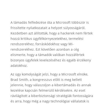
A támadás felfedezése óta a Microsoft többször is
frissítette nyilatkozatait a helyzet súlyosságáról.
Kezdetben azt állították, hogy a hackerek nem fértek
hozzá kritikus ügyfélkörnyezetekhez, termelési
rendszerekhez, forráskódokhoz vagy MI-
rendszerekhez. Ezt követően azonban a cég
elismerte, hogy a támadók valóban hozzáfértek
bizonyos ügyfelek levelezéséhez és egyéb érzékeny
adatokhoz.
Az ügy komolyságát jelzi, hogy a Microsoft elnöke,
Brad Smith, a kongresszus előtt is meg kellett
jelennie, hogy válaszoljon a kibertámadás és annak
kezelése kapcsán felmerülő kérdésekre. Az eset
rávilágított a kiberbiztonsági stratégiák fontosságára
és arra, hogy még a nagy technológiai vállalatok is