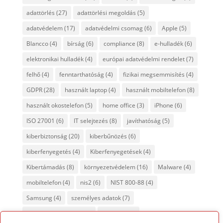
adattörlés
(27)
adattörlési megoldás
(5)
adatvédelem
(17)
adatvédelmi csomag
(6)
Apple
(5)
Blancco
(4)
bírság
(6)
compliance
(8)
e-hulladék
(6)
elektronikai hulladék
(4)
európai adatvédelmi rendelet
(7)
felhő
(4)
fenntarthatóság
(4)
fizikai megsemmisítés
(4)
GDPR
(28)
használt laptop
(4)
használt mobiltelefon
(8)
használt okostelefon
(5)
home office
(3)
iPhone
(6)
ISO 27001
(6)
IT selejtezés
(8)
javíthatóság
(5)
kiberbiztonság
(20)
kiberbűnözés
(6)
kiberfenyegetés
(4)
Kiberfenyegetések
(4)
Kibertámadás
(8)
környezetvédelem
(16)
Malware
(4)
mobiltelefon
(4)
nis2
(6)
NIST 800-88
(4)
Samsung
(4)
személyes adatok
(7)
tanúsított adattörlés
(7)
titkosítás
(4)