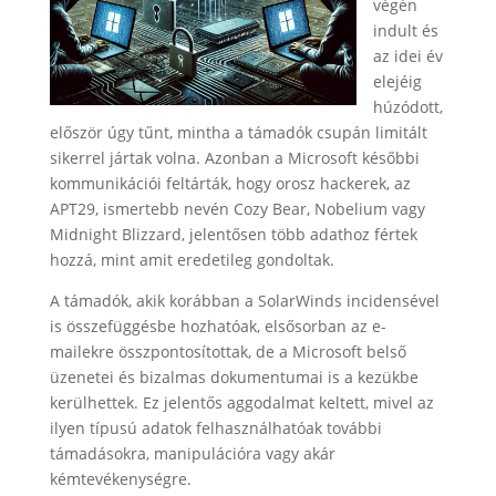
végén
indult és
az idei év
elejéig
húzódott,
először úgy tűnt, mintha a támadók csupán limitált
sikerrel jártak volna. Azonban a Microsoft későbbi
kommunikációi feltárták, hogy orosz hackerek, az
APT29, ismertebb nevén Cozy Bear, Nobelium vagy
Midnight Blizzard, jelentősen több adathoz fértek
hozzá, mint amit eredetileg gondoltak.
A támadók, akik korábban a SolarWinds incidensével
is összefüggésbe hozhatóak, elsősorban az e-
mailekre összpontosítottak, de a Microsoft belső
üzenetei és bizalmas dokumentumai is a kezükbe
kerülhettek. Ez jelentős aggodalmat keltett, mivel az
ilyen típusú adatok felhasználhatóak további
támadásokra, manipulációra vagy akár
kémtevékenységre.