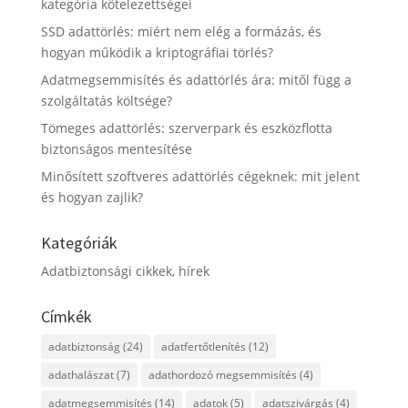
kategória kötelezettségei
SSD adattörlés: miért nem elég a formázás, és
hogyan működik a kriptográfiai törlés?
Adatmegsemmisítés és adattörlés ára: mitől függ a
szolgáltatás költsége?
Tömeges adattörlés: szerverpark és eszközflotta
biztonságos mentesítése
Minősített szoftveres adattörlés cégeknek: mit jelent
és hogyan zajlik?
Kategóriák
Adatbiztonsági cikkek, hírek
Címkék
adatbiztonság
(24)
adatfertőtlenítés
(12)
adathalászat
(7)
adathordozó megsemmisítés
(4)
adatmegsemmisítés
(14)
adatok
(5)
adatszivárgás
(4)