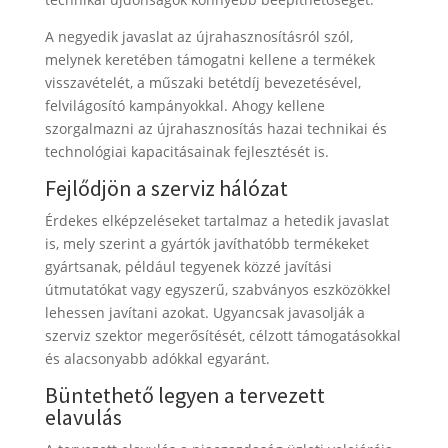
A negyedik javaslat az újrahasznosításról szól,
melynek keretében támogatni kellene a termékek
visszavételét, a műszaki betétdíj bevezetésével,
felvilágosító kampányokkal. Ahogy kellene
szorgalmazni az újrahasznosítás hazai technikai és
technológiai kapacitásainak fejlesztését is.
Fejlődjön a szerviz hálózat
Érdekes elképzeléseket tartalmaz a hetedik javaslat
is, mely szerint a gyártók javíthatóbb termékeket
gyártsanak, például tegyenek közzé javítási
útmutatókat vagy egyszerű, szabványos eszközökkel
lehessen javítani azokat. Ugyancsak javasolják a
szerviz szektor megerősítését, célzott támogatásokkal
és alacsonyabb adókkal egyaránt.
Büntethető legyen a tervezett
elavulás