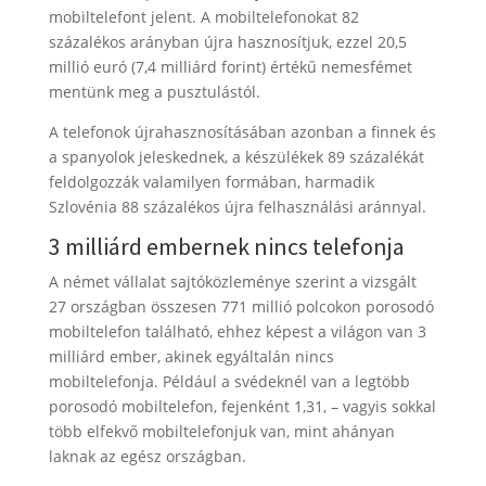
mobiltelefont jelent. A mobiltelefonokat 82
százalékos arányban újra hasznosítjuk, ezzel 20,5
millió euró (7,4 milliárd forint) értékű nemesfémet
mentünk meg a pusztulástól.
A telefonok újrahasznosításában azonban a finnek és
a spanyolok jeleskednek, a készülékek 89 százalékát
feldolgozzák valamilyen formában, harmadik
Szlovénia 88 százalékos újra felhasználási aránnyal.
3 milliárd embernek nincs telefonja
A német vállalat sajtóközleménye szerint a vizsgált
27 országban összesen 771 millió polcokon porosodó
mobiltelefon található, ehhez képest a világon van 3
milliárd ember, akinek egyáltalán nincs
mobiltelefonja. Például a svédeknél van a legtöbb
porosodó mobiltelefon, fejenként 1,31, – vagyis sokkal
több elfekvő mobiltelefonjuk van, mint ahányan
laknak az egész országban.