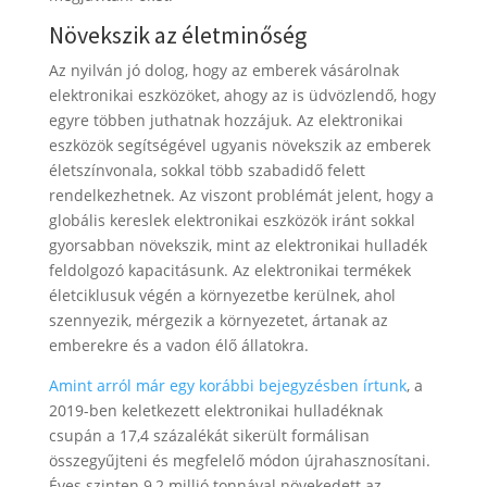
Növekszik az életminőség
Az nyilván jó dolog, hogy az emberek vásárolnak
elektronikai eszközöket, ahogy az is üdvözlendő, hogy
egyre többen juthatnak hozzájuk. Az elektronikai
eszközök segítségével ugyanis növekszik az emberek
életszínvonala, sokkal több szabadidő felett
rendelkezhetnek. Az viszont problémát jelent, hogy a
globális kereslek elektronikai eszközök iránt sokkal
gyorsabban növekszik, mint az elektronikai hulladék
feldolgozó kapacitásunk. Az elektronikai termékek
életciklusuk végén a környezetbe kerülnek, ahol
szennyezik, mérgezik a környezetet, ártanak az
emberekre és a vadon élő állatokra.
Amint arról már egy korábbi bejegyzésben írtunk
, a
2019-ben keletkezett elektronikai hulladéknak
csupán a 17,4 százalékát sikerült formálisan
összegyűjteni és megfelelő módon újrahasznosítani.
Éves szinten 9,2 millió tonnával növekedett az