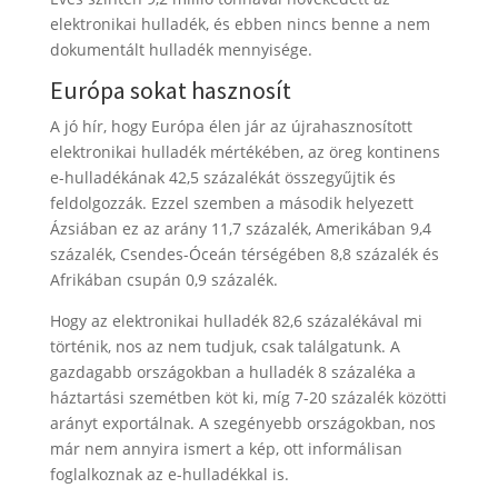
elektronikai hulladék, és ebben nincs benne a nem
dokumentált hulladék mennyisége.
Európa sokat hasznosít
A jó hír, hogy Európa élen jár az újrahasznosított
elektronikai hulladék mértékében, az öreg kontinens
e-hulladékának 42,5 százalékát összegyűjtik és
feldolgozzák. Ezzel szemben a második helyezett
Ázsiában ez az arány 11,7 százalék, Amerikában 9,4
százalék, Csendes-Óceán térségében 8,8 százalék és
Afrikában csupán 0,9 százalék.
Hogy az elektronikai hulladék 82,6 százalékával mi
történik, nos az nem tudjuk, csak találgatunk. A
gazdagabb országokban a hulladék 8 százaléka a
háztartási szemétben köt ki, míg 7-20 százalék közötti
arányt exportálnak. A szegényebb országokban, nos
már nem annyira ismert a kép, ott informálisan
foglalkoznak az e-hulladékkal is.