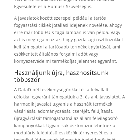
Egyesülete és a Humusz Szövetség is.
A javaslatok között szerepel például a tartós
fogyasztási cikkek jótállási idejének növelése, ahogy
erre már több EU-s tagállamban is van példa. Vagy
azt is megfogalmazták, hogy gazdasági ösztönzőkkel
kell támogatni a tartósabb termékek gyártását, ami
csökkentett általános forgalmi adót vagy
környezetvédelmi termékdíjat jelenthet egyaránt.
Használjunk újra, hasznosítsunk
többször
A DataD-nél tevékenységünkkel és a felvállalt
célokkal egyaránt támogatjuk a 3. és a 4. javaslatot. A
harmadik javaslat ugyanis a használt termékek
vásárlását, adományozását, cseréjét, felújítását,
újragyártását támogathatná az állam felvilágosító
kampányokkal. Ugyancsak ösztönözni lehetnek a
moduláris felépítésű eszközök térnyerését és a
technikai újdonságok könnyebb beépíthetőségét.