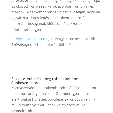
A tervezett elavulás a piacgazdaság üzleti velejárója,
az okozott környezeti károk azonban komolyak és
reálisak. A szakemberek ezért azt javasolják, hogy ha
a gyártó tudatos lépéssel csökkenti a termék
használhatóságának időtartamát, akkor ez
büntethető legyen.
A
teljes javaslatcsomag
a Magyar Természetvédők
Szövetségének honlapjáról tölthető le.
Sok az e-hulladék, még többet kellene
újrahasznosítani
Környezetvédelmi szakemberek számításai szerint,
ha a mostanáig tapasztalt ütemben gyorsul az
elektronikai hulladék bővülése, akkor 2030-re 74,7
millió tonnányi e-hulladék keletkezésével kell
számolnunk.