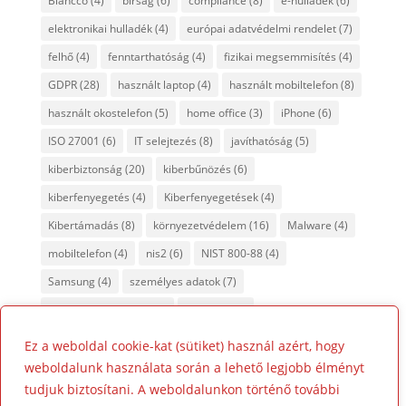
Blancco
(4)
bírság
(6)
compliance
(8)
e-hulladék
(6)
elektronikai hulladék
(4)
európai adatvédelmi rendelet
(7)
felhő
(4)
fenntarthatóság
(4)
fizikai megsemmisítés
(4)
GDPR
(28)
használt laptop
(4)
használt mobiltelefon
(8)
használt okostelefon
(5)
home office
(3)
iPhone
(6)
ISO 27001
(6)
IT selejtezés
(8)
javíthatóság
(5)
kiberbiztonság
(20)
kiberbűnözés
(6)
kiberfenyegetés
(4)
Kiberfenyegetések
(4)
Kibertámadás
(8)
környezetvédelem
(16)
Malware
(4)
mobiltelefon
(4)
nis2
(6)
NIST 800-88
(4)
Samsung
(4)
személyes adatok
(7)
tanúsított adattörlés
(7)
titkosítás
(4)
újrahasznosítás
(8)
Ez a weboldal cookie-kat (sütiket) használ azért, hogy
weboldalunk használata során a lehető legjobb élményt
tudjuk biztosítani. A weboldalunkon történő további