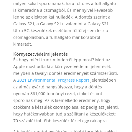
milyen sokat spórolnának, ha a töltő és a fülhallgató
is kimaradna a csomagból. És mennyivel kevesebb
lenne az elektronikai hulladék. A döntés szerint a
Galaxy S21, a Galaxy S21+, valamint a Galaxy S21
Ultra 5G készülékek esetében töltőfej sem lesz a
csomagolásban, a fülhallgató már korábbról
kimaradt.
Környezetvédelmi jelentés
És hogy miért írunk minderről épp most? Mert az
Apple most adta ki a környezetvédelmi jelentését,
melyben a tavalyi döntés eredményeit számszerűsíti.
A
2021 Environmental Progress Report
jelentésében
az almás gyártó hangsúlyozza, hogy a döntés
nyomán 861,000 tonnányi rezet, cinket és ónt
spórolnak meg. Az is kiemelkedő eredmény, hogy
csökkent a készülék csomagolása, ez pedig azt jelenti,
hogy hatékonyabban tudja szállítani a készülékeket:
70 százalékkal több készülék fér el egy raklapra.
A jelentés szerint egyébként a többi termék is sokkal