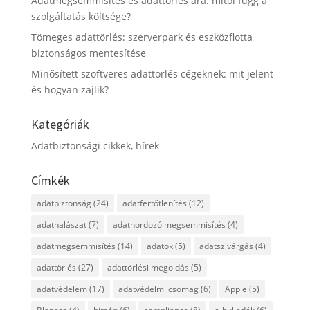
Adatmegsemmisítés és adattörlés ára: mitől függ a
szolgáltatás költsége?
Tömeges adattörlés: szerverpark és eszközflotta
biztonságos mentesítése
Minősített szoftveres adattörlés cégeknek: mit jelent
és hogyan zajlik?
Kategóriák
Adatbiztonsági cikkek, hírek
Címkék
adatbiztonság
(24)
adatfertőtlenítés
(12)
adathalászat
(7)
adathordozó megsemmisítés
(4)
adatmegsemmisítés
(14)
adatok
(5)
adatszivárgás
(4)
adattörlés
(27)
adattörlési megoldás
(5)
adatvédelem
(17)
adatvédelmi csomag
(6)
Apple
(5)