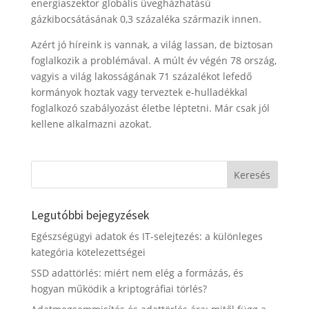
energiaszektor globális üvegházhatású
gázkibocsátásának 0,3 százaléka származik innen.
Azért jó híreink is vannak, a világ lassan, de biztosan
foglalkozik a problémával. A múlt év végén 78 ország,
vagyis a világ lakosságának 71 százalékot lefedő
kormányok hoztak vagy terveztek e-hulladékkal
foglalkozó szabályozást életbe léptetni. Már csak jól
kellene alkalmazni azokat.
Legutóbbi bejegyzések
Egészségügyi adatok és IT-selejtezés: a különleges
kategória kötelezettségei
SSD adattörlés: miért nem elég a formázás, és
hogyan működik a kriptográfiai törlés?