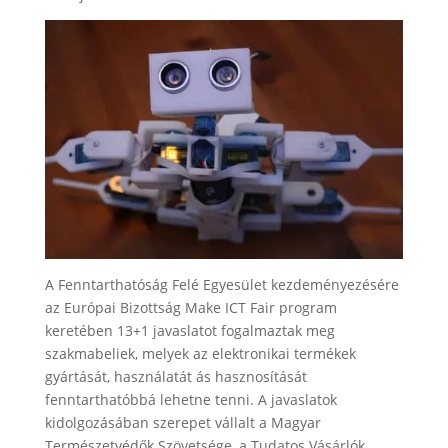
A Fenntarthatóság Felé Egyesület kezdeményezésére
az Európai Bizottság Make ICT Fair program
keretében 13+1 javaslatot fogalmaztak meg
szakmabeliek, melyek az elektronikai termékek
gyártását, használatát ás hasznosítását
fenntarthatóbbá lehetne tenni. A javaslatok
kidolgozásában szerepet vállalt a Magyar
Természetvédők Szövetsége, a Tudatos Vásárlók