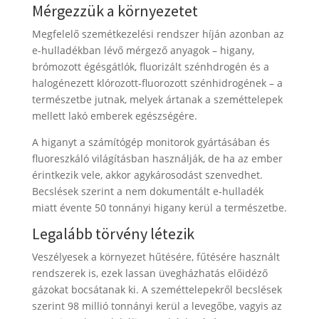
Mérgezzük a környezetet
Megfelelő szemétkezelési rendszer híján azonban az
e-hulladékban lévő mérgező anyagok – higany,
brómozott égésgátlók, fluorizált szénhdrogén és a
halogénezett klórozott-fluorozott szénhidrogének – a
természetbe jutnak, melyek ártanak a szeméttelepek
mellett lakó emberek egészségére.
A higanyt a számítógép monitorok gyártásában és
fluoreszkáló világításban használják, de ha az ember
érintkezik vele, akkor agykárosodást szenvedhet.
Becslések szerint a nem dokumentált e-hulladék
miatt évente 50 tonnányi higany kerül a természetbe.
Legalább törvény létezik
Veszélyesek a környezet hűtésére, fűtésére használt
rendszerek is, ezek lassan üvegházhatás előidéző
gázokat bocsátanak ki. A szeméttelepekről becslések
szerint 98 millió tonnányi kerül a levegőbe, vagyis az