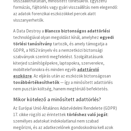
visszaállíthatatlan, minősített törlésükről. Egyszerű
formázás, fájltörlés vagy gyári visszaállítás nem elegendő:
az adatok forenzikai eszközökkel percek alatt
visszanyerhetők.
A Data Destroy a
Blancco
biztonságos adattörlési
technológiával olyan megoldást kínál, amelyhez
egyedi
törlési tanúsítvány
tartozik, és amely támogatja a
GDPR, a NIS2 irányelv és a nemzetközi biztonsági
szabványok szerinti megfelelést. Szolgáltatásunk
kiterjed számítógépekre, laptopokra, szerverekre,
mobiltelefonokra és minden egyéb
adattároló
eszközre
. Az eljárás után az eszközök biztonságosan
továbbértékesíthetők
— így a minősített adattörlés
nem pusztán költség, hanem megtérülő befektetés.
Mikor kötelező a minősített adattörlés?
Az Európai Unió Általános Adatvédelmi Rendelete (GDPR)
17. cikke rögzíti az érintettek
törléshez való jogát
:
személyes adatokat indokolatlanul nem szabad
megőrizni, és az adatkezelőnek gondoskodnia kell azok