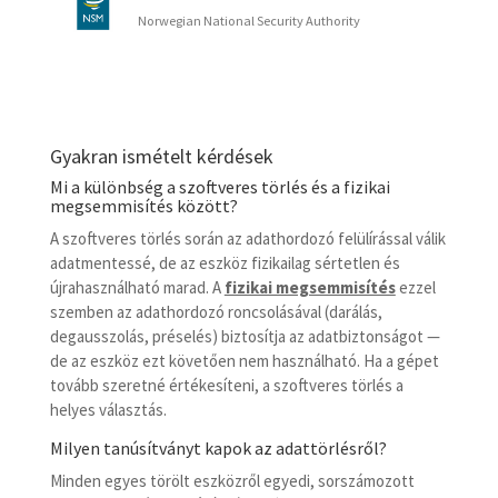
Norwegian National Security Authority
Gyakran ismételt kérdések
Mi a különbség a szoftveres törlés és a fizikai
megsemmisítés között?
A szoftveres törlés során az adathordozó felülírással válik
adatmentessé, de az eszköz fizikailag sértetlen és
újrahasználható marad. A
fizikai megsemmisítés
ezzel
szemben az adathordozó roncsolásával (darálás,
degausszolás, préselés) biztosítja az adatbiztonságot —
de az eszköz ezt követően nem használható. Ha a gépet
tovább szeretné értékesíteni, a szoftveres törlés a
helyes választás.
Milyen tanúsítványt kapok az adattörlésről?
Minden egyes törölt eszközről egyedi, sorszámozott