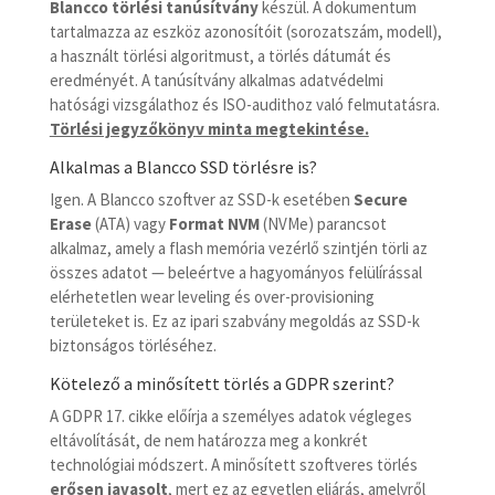
Blancco törlési tanúsítvány
készül. A dokumentum
tartalmazza az eszköz azonosítóit (sorozatszám, modell),
a használt törlési algoritmust, a törlés dátumát és
eredményét. A tanúsítvány alkalmas adatvédelmi
hatósági vizsgálathoz és ISO-audithoz való felmutatásra.
Törlési jegyzőkönyv minta megtekintése.
Alkalmas a Blancco SSD törlésre is?
Igen. A Blancco szoftver az SSD-k esetében
Secure
Erase
(ATA) vagy
Format NVM
(NVMe) parancsot
alkalmaz, amely a flash memória vezérlő szintjén törli az
összes adatot — beleértve a hagyományos felülírással
elérhetetlen wear leveling és over-provisioning
területeket is. Ez az ipari szabvány megoldás az SSD-k
biztonságos törléséhez.
Kötelező a minősített törlés a GDPR szerint?
A GDPR 17. cikke előírja a személyes adatok végleges
eltávolítását, de nem határozza meg a konkrét
technológiai módszert. A minősített szoftveres törlés
erősen javasolt
, mert ez az egyetlen eljárás, amelyről