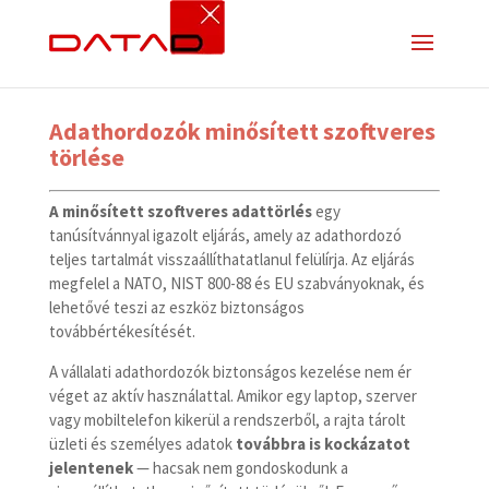
Adathordozók minősített szoftveres
törlése
A minősített szoftveres adattörlés
egy
tanúsítvánnyal igazolt eljárás, amely az adathordozó
teljes tartalmát visszaállíthatatlanul felülírja. Az eljárás
megfelel a NATO, NIST 800-88 és EU szabványoknak, és
lehetővé teszi az eszköz biztonságos
továbbértékesítését.
A vállalati adathordozók biztonságos kezelése nem ér
véget az aktív használattal. Amikor egy laptop, szerver
vagy mobiltelefon kikerül a rendszerből, a rajta tárolt
üzleti és személyes adatok
továbbra is kockázatot
jelentenek
— hacsak nem gondoskodunk a