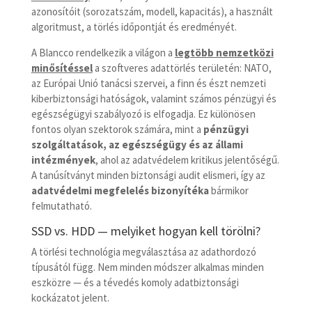
azonosítóit (sorozatszám, modell, kapacitás), a használt
algoritmust, a törlés időpontját és eredményét.
A Blancco rendelkezik a világon a
legtöbb nemzetközi
minősítéssel
a szoftveres adattörlés területén: NATO,
az Európai Unió tanácsi szervei, a finn és észt nemzeti
kiberbiztonsági hatóságok, valamint számos pénzügyi és
egészségügyi szabályozó is elfogadja. Ez különösen
fontos olyan szektorok számára, mint a
pénzügyi
szolgáltatások, az egészségügy és az állami
intézmények
, ahol az adatvédelem kritikus jelentőségű.
A tanúsítványt minden biztonsági audit elismeri, így az
adatvédelmi megfelelés bizonyítéka
bármikor
felmutatható.
SSD vs. HDD — melyiket hogyan kell törölni?
A törlési technológia megválasztása az adathordozó
típusától függ. Nem minden módszer alkalmas minden
eszközre — és a tévedés komoly adatbiztonsági
kockázatot jelent.