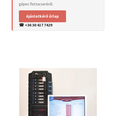
gépes flottacseréről.
Ajánlatkérő űrlap
☎ +36 30 417 7429