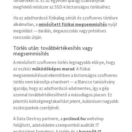
területeket is. Ez az egyetlen iparági szabványnak
megfelelő módszer az SSD-k biztonságos törléséhez.
Ha az adathordozó fizikailag sérült és szoftveres törlésre
alkalmatlan, a
minősített fizikai megsemmisítés
nyújt
megoldást — darálás, degausszolás vagy présléses
roncsolás útján.
Törlés után: továbbértékesítés vagy
megsemmisítés
A minősített szoftveres törlés legnagyobb előnye, hogy
az eszköz
működőképes marad
. A fizikai
megsemmisítéssel ellentétben a biztonságos szoftveres
törlés nem károsítja a hardvert — a Blancco tanúsítvány
igazolja, hogy az adathordozó adatmentes, így a gép
azonnal továbbértékesíthető a másodlagos piacon. Ez
jelentős költségmegtakarítást jelent, különösen nagyobb
eszközparkok cseréjénél.
A Data Destroy partnere, a
pccloud.hu
webshop
felújított, adatvédelmi szempontból auditált IT
eszközöket forgalmaz. A törlés és a
használt IT