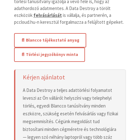
törlési tanúsítvány igazolja a vevő felé is, hogy az
adathordozó adatmentes. A Data Destroy a törölt
eszközök
felvásárlását
is vállalja, és partnerén, a
pccloud.hu-n keresztül forgalmazza a felújított gépeket.
📄 Blancco tájékoztató anyag
📄 Törlési jegyzőkönyv minta
Kérjen ajánlatot
A Data Destroy a teljes adattörlési folyamatot
leveszi az Ön válláról: helyszíni vagy telephelyi
törlés, egyedi Blancco tanúsítvány minden
eszközre, szükség esetén felvásárlás vagy fizikai
megsemmisítés. Cégünk megoldást tud
biztosítani minden cégméretre és technológiára
— legyen szó néhány laptopról vagy több száz