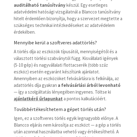
auditálható tanúsítvány
készül. Egy esetleges
adatvédelmi hatósági vizsgálatnál a Blancco tanúsítvány
hitelt érdemlően bizonyítja, hogy a szervezet megtette a
szükséges technikai intézkedéseket az adatvédelem
érdekében.
Mennyibe kerül a szoftveres adattörlés?
A törlés díja az eszközök típusától, mennyiségétől és a
választott törlési szabványtól függ. Kisvállalati igények
(5-10 gép) és nagyvállalati flottacserék (több száz
eszköz) esetén egyaránt készítünk ajánlatot.
Amennyiben az eszközöket felvásárlásra is felkínálja, az
adattörlés díja gyakran
a felvásárlási árból levonható
— így a szolgáltatás lényegében ingyenes. Töltse ki
ajánlatkérő űrlapunkat
a pontos kalkulációért.
Továbbértékesíthetem a gépet törlés után?
Igen, ez a szoftveres törlés egyik legnagyobb előnye. A
Blancco eljárás nem károsítja az eszközt — a gép a törlés
után azonnal használatba vehető vagy értékesíthető. A