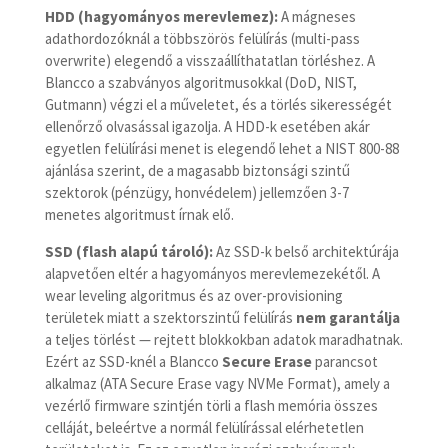
HDD (hagyományos merevlemez):
A mágneses
adathordozóknál a többszörös felülírás (multi-pass
overwrite) elegendő a visszaállíthatatlan törléshez. A
Blancco a szabványos algoritmusokkal (DoD, NIST,
Gutmann) végzi el a műveletet, és a törlés sikerességét
ellenőrző olvasással igazolja. A HDD-k esetében akár
egyetlen felülírási menet is elegendő lehet a NIST 800-88
ajánlása szerint, de a magasabb biztonsági szintű
szektorok (pénzügy, honvédelem) jellemzően 3-7
menetes algoritmust írnak elő.
SSD (flash alapú tároló):
Az SSD-k belső architektúrája
alapvetően eltér a hagyományos merevlemezekétől. A
wear leveling algoritmus és az over-provisioning
területek miatt a szektorszintű felülírás
nem garantálja
a teljes törlést — rejtett blokkokban adatok maradhatnak.
Ezért az SSD-knél a Blancco
Secure Erase
parancsot
alkalmaz (ATA Secure Erase vagy NVMe Format), amely a
vezérlő firmware szintjén törli a flash memória összes
celláját, beleértve a normál felülírással elérhetetlen