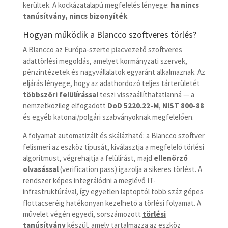
kerültek. A kockázatalapú megfelelés lényege:
ha nincs
tanúsítvány, nincs bizonyíték
.
Hogyan működik a Blancco szoftveres törlés?
A Blancco az Európa-szerte piacvezető szoftveres
adattörlési megoldás, amelyet kormányzati szervek,
pénzintézetek és nagyvállalatok egyaránt alkalmaznak. Az
eljárás lényege, hogy az adathordozó teljes tárterületét
többszöri felülírással
teszi visszaállíthatatlanná — a
nemzetközileg elfogadott
DoD 5220.22-M
,
NIST 800-88
és egyéb katonai/polgári szabványoknak megfelelően.
A folyamat automatizált és skálázható: a Blancco szoftver
felismeri az eszköz típusát, kiválasztja a megfelelő törlési
algoritmust, végrehajtja a felülírást, majd
ellenőrző
olvasással
(verification pass) igazolja a sikeres törlést. A
rendszer képes integrálódni a meglévő IT-
infrastruktúrával, így egyetlen laptoptól több száz gépes
flottacseréig hatékonyan kezelhető a törlési folyamat. A
művelet végén egyedi, sorszámozott
törlési
tanúsítvány
készül, amely tartalmazza az eszköz