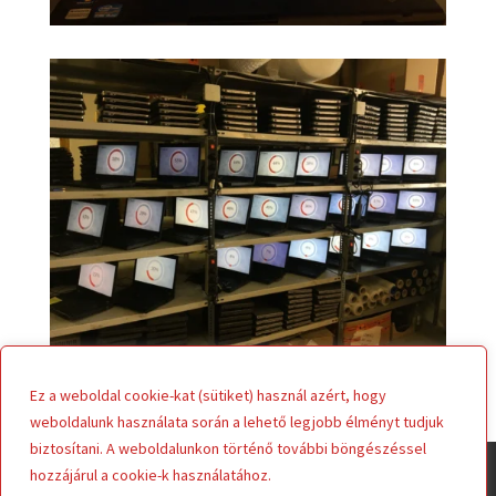
Ez a weboldal cookie-kat (sütiket) használ azért, hogy
weboldalunk használata során a lehető legjobb élményt tudjuk
biztosítani. A weboldalunkon történő további böngészéssel
Impresszum
Cookie szabályzat
hozzájárul a cookie-k használatához.
Tudjon meg többet!