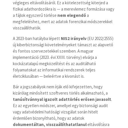
végleges eltávolításáról. Ez a kötelezettség kiterjed a
fizikai adathordozókra is — a merevlemez formázása vagy
a fájlok egyszerű törlése
nem elegendő
a
megfeleléshez, mert az adatok forenzikai módszerekkel
visszaállíthatók.
A 2023-ban hatályba lépett
NIS2 irányelv
(EU 2022/2555)
új kiberbiztonsági követelményeket támaszt az alapvető
és fontos szervezetekkel szemben. A magyar
implementáció (2023. évi XXIII. törvény) elvárja a
kockázatalapú megközelítést és az auditálható
folyamatokat az informatikai rendszerek teljes
életciklusában — beleértve a kivonást is.
Bár a jogszabályok nem írják elő kifejezetten, hogy
kizárólag minősített szoftveres törlés alkalmazható, a
tanúsítvánnyal igazolt adattörlés erősen javasolt
.
Ez az egyetlen módszer, amellyel egy biztonsági audit
vagy adatvédelmi hatósági vizsgálat során hitelt
érdemlően bizonyítható, hogy az adatok
dokumentáltan, visszaállíthatatlanul
eltávolításra