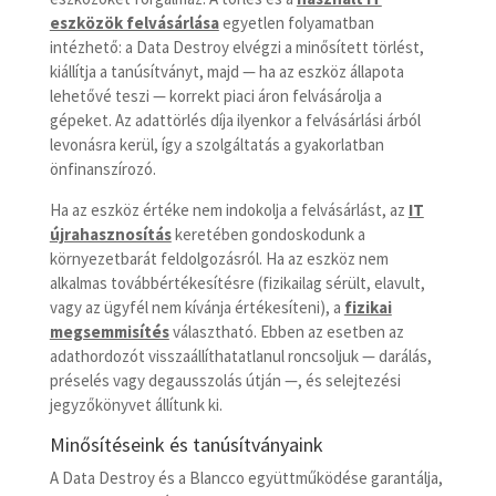
eszközök felvásárlása
egyetlen folyamatban
intézhető: a Data Destroy elvégzi a minősített törlést,
kiállítja a tanúsítványt, majd — ha az eszköz állapota
lehetővé teszi — korrekt piaci áron felvásárolja a
gépeket. Az adattörlés díja ilyenkor a felvásárlási árból
levonásra kerül, így a szolgáltatás a gyakorlatban
önfinanszírozó.
Ha az eszköz értéke nem indokolja a felvásárlást, az
IT
újrahasznosítás
keretében gondoskodunk a
környezetbarát feldolgozásról. Ha az eszköz nem
alkalmas továbbértékesítésre (fizikailag sérült, elavult,
vagy az ügyfél nem kívánja értékesíteni), a
fizikai
megsemmisítés
választható. Ebben az esetben az
adathordozót visszaállíthatatlanul roncsoljuk — darálás,
préselés vagy degausszolás útján —, és selejtezési
jegyzőkönyvet állítunk ki.
Minősítéseink és tanúsítványaink
A Data Destroy és a Blancco együttműködése garantálja,