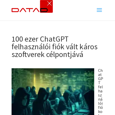
100 ezer ChatGPT
felhasználói fiók vált káros
szoftverek célpontjává
Ch
at
GP
T
fel
ha
sz
ná
lói
fió
ko