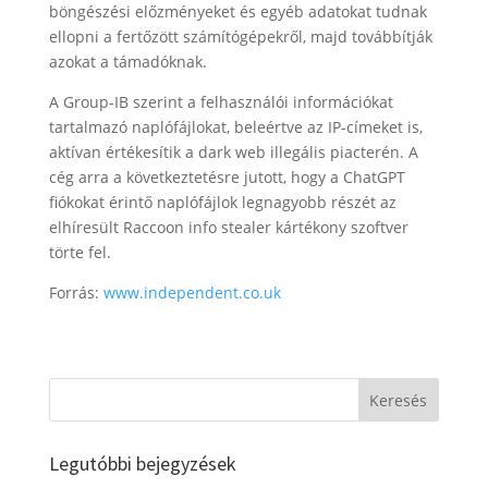
böngészési előzményeket és egyéb adatokat tudnak
ellopni a fertőzött számítógépekről, majd továbbítják
azokat a támadóknak.
A Group-IB szerint a felhasználói információkat
tartalmazó naplófájlokat, beleértve az IP-címeket is,
aktívan értékesítik a dark web illegális piacterén. A
cég arra a következtetésre jutott, hogy a ChatGPT
fiókokat érintő naplófájlok legnagyobb részét az
elhíresült Raccoon info stealer kártékony szoftver
törte fel.
Forrás:
www.independent.co.uk
Legutóbbi bejegyzések