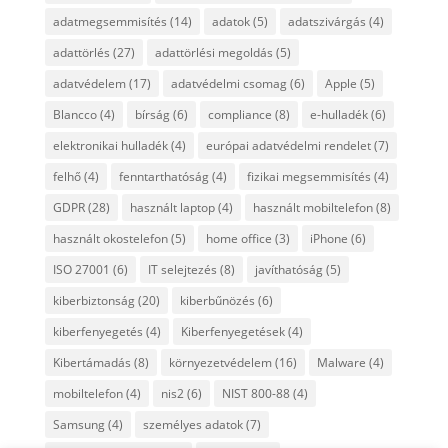
adatmegsemmisítés
(14)
adatok
(5)
adatszivárgás
(4)
adattörlés
(27)
adattörlési megoldás
(5)
adatvédelem
(17)
adatvédelmi csomag
(6)
Apple
(5)
Blancco
(4)
bírság
(6)
compliance
(8)
e-hulladék
(6)
elektronikai hulladék
(4)
európai adatvédelmi rendelet
(7)
felhő
(4)
fenntarthatóság
(4)
fizikai megsemmisítés
(4)
GDPR
(28)
használt laptop
(4)
használt mobiltelefon
(8)
használt okostelefon
(5)
home office
(3)
iPhone
(6)
ISO 27001
(6)
IT selejtezés
(8)
javíthatóság
(5)
kiberbiztonság
(20)
kiberbűnözés
(6)
kiberfenyegetés
(4)
Kiberfenyegetések
(4)
Kibertámadás
(8)
környezetvédelem
(16)
Malware
(4)
mobiltelefon
(4)
nis2
(6)
NIST 800-88
(4)
Samsung
(4)
személyes adatok
(7)