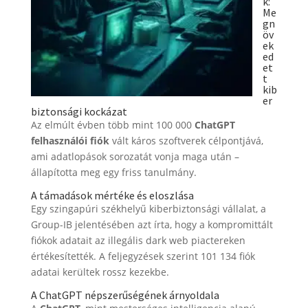
k:
Me
gn
öv
ek
ed
et
t
kib
er
biztonsági kockázat
Az elmúlt évben több mint 100 000
ChatGPT
felhasználói fiók
vált káros szoftverek célpontjává,
ami adatlopások sorozatát vonja maga után –
állapította meg egy friss tanulmány.
A támadások mértéke és eloszlása
Egy szingapúri székhelyű kiberbiztonsági vállalat, a
Group-IB jelentésében azt írta, hogy a kompromittált
fiókok adatait az illegális dark web piactereken
értékesítették. A feljegyzések szerint 101 134 fiók
adatai kerültek rossz kezekbe.
A ChatGPT népszerűségének árnyoldala