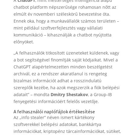
A
ChatGPT
, mint mesterséges intelligencia alapú
chatbot platform népszerűsége rohamosan nőtt az
elmúlt év novemberi széleskörű bevezetése óta.
Ennek oka, hogy a munkavállalók számos területen –
mint például szoftverfejlesztés vagy vállalati
kommunikáció – kihasználják a chatbot nyújtotta
előnyöket.
„A felhasználók titkosított üzeneteket küldenek, vagy
a bot segítségével finomítják saját kódjaikat. Mivel a
ChatGPT alapértelmezetten minden beszélgetést
archivál, ez a rendszer akaratlanul is rengeteg
bizalmas információt adhat a rosszindulatú
szereplők kezébe, ha azok megszerzik a fiók belépési
adatait” – mondta
Dmitry Shestakov
, a Group-IB
fenyegetési információért felelős vezetője.
A felhasználói naplófájlok értékesítése
Az „info stealer” néven ismert kártékony
szoftverekkel belépési adatokat, bankkártya
információkat, kriptopénz tárcainformációkat, sütiket,