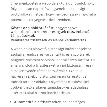
világ megköveteli a weboldalak tulajdonosaitól, hogy
folyamatosan naprakész legyenek a biztonsági
protokollokat illetően, hogy megvédhessék magukat a
potenciális fenyegetésekkel szemben.
Kövesd az alábbi öt lépést, hogy megóvd
weboldaladat a hackerek és egyéb rosszindulatú
támadásoktól:
Rendszeres frissítések és alapos karbantartás
A weboldalak alapvető biztonsági intézkedéseként
szolgál a rendszeres karbantartás és a szoftverek,
pluginek, valamint sablonok naprakészen tartása. Ha
elhanyagolod a frissítéseket, a régi biztonsági rések
által könnyedén támadhatóvá válsz. Ezáltal a
hackerek régebbi biztonsági résen keresztül be
tudnak törni az oldalra. Folyamatos frissítésekkel
csökkenthető a sikeres támadások és adathalász
kísérletek által okozott károk kockázata.
Automatizáld a frissítéseket,
ha lehetséges