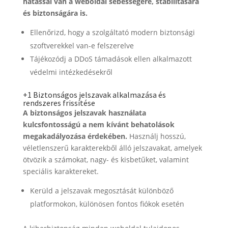
hatással van a weboldal sebességére, stabilitására
és biztonságára is.
Ellenőrizd, hogy a szolgáltató modern biztonsági
szoftverekkel van-e felszerelve
Tájékozódj a DDoS támadások ellen alkalmazott
védelmi intézkedésekről
+1 Biztonságos jelszavak alkalmazása és
rendszeres frissítése
A biztonságos jelszavak használata
kulcsfontosságú a nem kívánt behatolások
megakadályozása érdekében.
Használj hosszú,
véletlenszerű karakterekből álló jelszavakat, amelyek
ötvözik a számokat, nagy- és kisbetűket, valamint
speciális karaktereket.
Kerüld a jelszavak megosztását különböző
platformokon, különösen fontos fiókok esetén