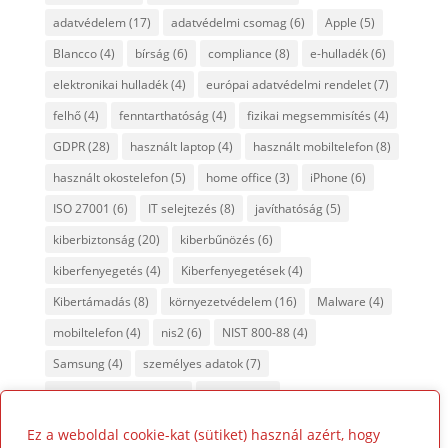
adatvédelem
(17)
adatvédelmi csomag
(6)
Apple
(5)
Blancco
(4)
bírság
(6)
compliance
(8)
e-hulladék
(6)
elektronikai hulladék
(4)
európai adatvédelmi rendelet
(7)
felhő
(4)
fenntarthatóság
(4)
fizikai megsemmisítés
(4)
GDPR
(28)
használt laptop
(4)
használt mobiltelefon
(8)
használt okostelefon
(5)
home office
(3)
iPhone
(6)
ISO 27001
(6)
IT selejtezés
(8)
javíthatóság
(5)
kiberbiztonság
(20)
kiberbűnözés
(6)
kiberfenyegetés
(4)
Kiberfenyegetések
(4)
Kibertámadás
(8)
környezetvédelem
(16)
Malware
(4)
mobiltelefon
(4)
nis2
(6)
NIST 800-88
(4)
Samsung
(4)
személyes adatok
(7)
tanúsított adattörlés
(7)
titkosítás
(4)
újrahasznosítás
(8)
Ez a weboldal cookie-kat (sütiket) használ azért, hogy