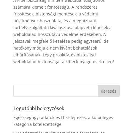
A kiberbiztonság minden weboldal tulajdonos
számára kiemelt fontosságú. A rendszeres
frissítések, biztonsági mentések, a védelmi
bővítmények használata, és a megbízható
tárhelyszolgáltató kiválasztása alapvető lépések a
weboldalad hosszútávú védelme érdekében. A
jelszavak megfelelő kezelése pedig egyszerű, de
hatékony módja a nem kívánt behatolások
elhárításának. Légy proaktív, és biztosítsd
weboldalad biztonságát a kiberfenyegetések ellen!
Legutóbbi bejegyzések
Egészségügyi adatok és IT-selejtezés: a különleges
kategória kötelezettségei