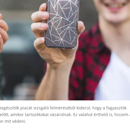
iegészítők piacát vizsgáló felméréséből kiderül, hogy a fogyasztók
lőtt, amikor tartozékokat vásárolnak. Ez valahol érthető is, hiszem 
an mit védeni.