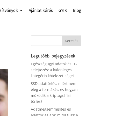
sítványok
Ajánlat kérés
GYIK
Blog
Legutóbbi bejegyzések
y
Egészségügyi adatok és IT-
selejtezés: a különleges
kategória kötelezettségei
SSD adattörlés: miért nem
elég a formázás, és hogyan
működik a kriptográfiai
törlés?
Adatmegsemmisítés és
adattörlés ára: mitől függ a