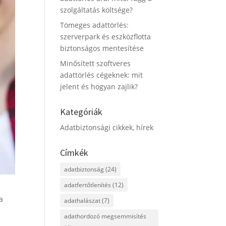
szolgáltatás költsége?
Tömeges adattörlés:
szerverpark és eszközflotta
biztonságos mentesítése
Minősített szoftveres
adattörlés cégeknek: mit
jelent és hogyan zajlik?
Kategóriák
Adatbiztonsági cikkek, hírek
Címkék
adatbiztonság
(24)
adatfertőtlenítés
(12)
a
adathalászat
(7)
adathordozó megsemmisítés