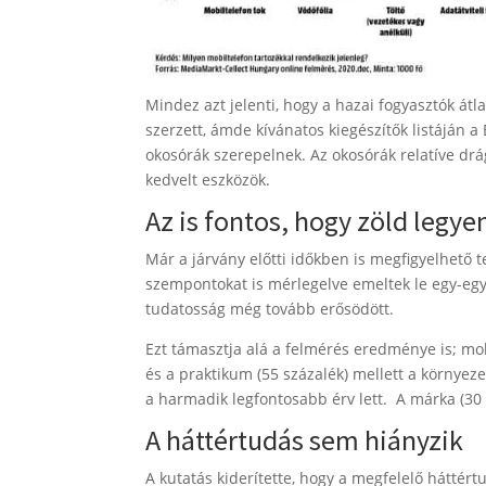
Mindez azt jelenti, hogy a hazai fogyasztók á
szerzett, ámde kívánatos kiegészítők listáján 
okosórák szerepelnek. Az okosórák relatíve drá
kedvelt eszközök.
Az is fontos, hogy zöld legye
Már a járvány előtti időkben is megfigyelhető 
szempontokat is mérlegelve emeltek le egy-egy
tudatosság még tovább erősödött.
Ezt támasztja alá a felmérés eredménye is; mobi
és a praktikum (55 százalék) mellett a környe
a harmadik legfontosabb érv lett. A márka (30 s
A háttértudás sem hiányzik
A kutatás kiderítette, hogy a megfelelő hátté