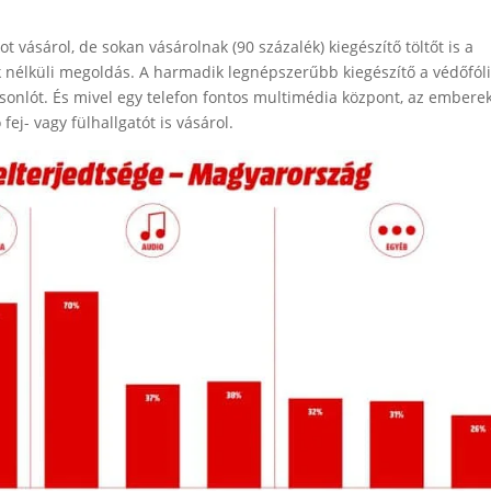
t vásárol, de sokan vásárolnak (90 százalék) kiegészítő töltőt is a
k nélküli megoldás. A harmadik legnépszerűbb kiegészítő a védőfóli
onlót. És mivel egy telefon fontos multimédia központ, az embere
ej- vagy fülhallgatót is vásárol.