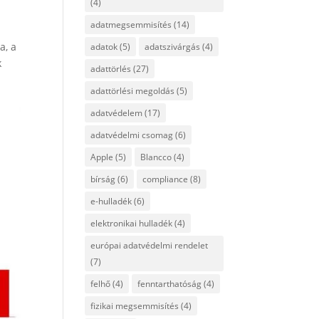
(4)
adatmegsemmisítés
(14)
a, a
adatok
(5)
adatszivárgás
(4)
k
adattörlés
(27)
adattörlési megoldás
(5)
adatvédelem
(17)
adatvédelmi csomag
(6)
Apple
(5)
Blancco
(4)
bírság
(6)
compliance
(8)
e-hulladék
(6)
elektronikai hulladék
(4)
európai adatvédelmi rendelet
(7)
felhő
(4)
fenntarthatóság
(4)
fizikai megsemmisítés
(4)