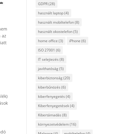
GDPR
(28)
használt laptop
(4)
használt mobiltelefon
(8)
 nem
használt okostelefon
(5)
n az
home office
(3)
iPhone
(6)
iatt
ISO 27001
(6)
IT selejtezés
(8)
javíthatóság
(5)
kiberbiztonság
(20)
kiberbűnözés
(6)
lék)
kiberfenyegetés
(4)
ások
Kiberfenyegetések
(4)
Kibertámadás
(8)
környezetvédelem
(16)
adó
Malware
(4)
mobiltelefon
(4)