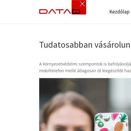
Kezdőlap
Tudatosabban vásárolunk
A környezetvédelmi szempontok is befolyásoljá
mobiltelefon mellé átlagosan öt kiegészítőt ha