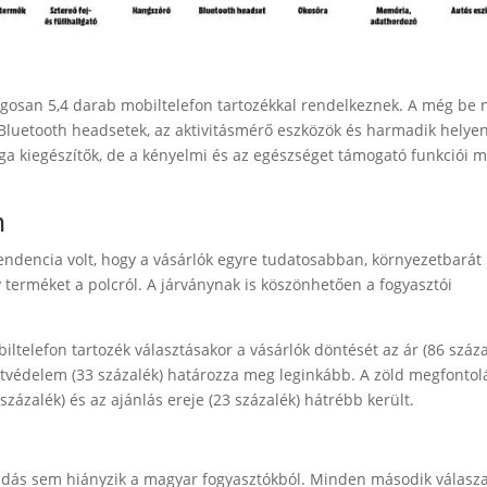
tlagosan 5,4 darab mobiltelefon tartozékkal rendelkeznek. A még be
a Bluetooth headsetek, az aktivitásmérő eszközök és harmadik helye
ga kiegészítők, de a kényelmi és az egészséget támogató funkciói m
n
tendencia volt, hogy a vásárlók egyre tudatosabban, környezetbarát
 terméket a polcról. A járványnak is köszönhetően a fogyasztói
ltelefon tartozék választásakor a vásárlók döntését az ár (86 száza
zetvédelem (33 százalék) határozza meg leginkább. A zöld megfontol
zázalék) és az ajánlás ereje (23 százalék) hátrébb került.
rtudás sem hiányzik a magyar fogyasztókból. Minden második válasz