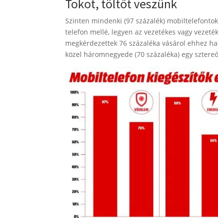
Tokot, töltőt veszünk
Szinten mindenki (97 százalék) mobiltelefontoko
telefon mellé, legyen az vezetékes vagy vezeté
megkérdezettek 76 százaléka vásárol ehhez has
közel háromnegyede (70 százaléka) egy sztereó f