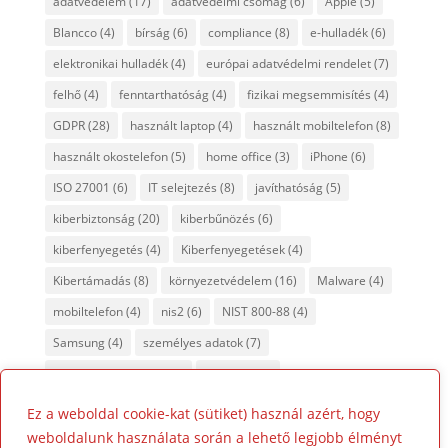
adatvédelem
(17)
adatvédelmi csomag
(6)
Apple
(5)
Blancco
(4)
bírság
(6)
compliance
(8)
e-hulladék
(6)
elektronikai hulladék
(4)
európai adatvédelmi rendelet
(7)
felhő
(4)
fenntarthatóság
(4)
fizikai megsemmisítés
(4)
GDPR
(28)
használt laptop
(4)
használt mobiltelefon
(8)
használt okostelefon
(5)
home office
(3)
iPhone
(6)
ISO 27001
(6)
IT selejtezés
(8)
javíthatóság
(5)
kiberbiztonság
(20)
kiberbűnözés
(6)
kiberfenyegetés
(4)
Kiberfenyegetések
(4)
Kibertámadás
(8)
környezetvédelem
(16)
Malware
(4)
mobiltelefon
(4)
nis2
(6)
NIST 800-88
(4)
Samsung
(4)
személyes adatok
(7)
tanúsított adattörlés
(7)
titkosítás
(4)
újrahasznosítás
(8)
Ez a weboldal cookie-kat (sütiket) használ azért, hogy
weboldalunk használata során a lehető legjobb élményt