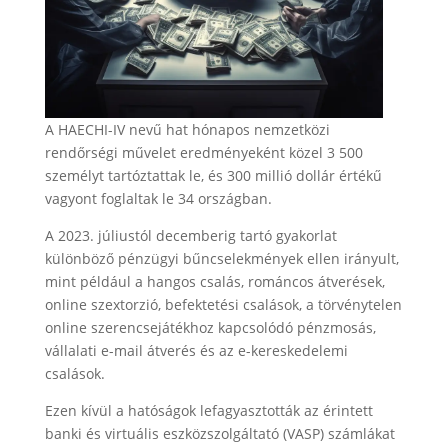
A HAECHI-IV nevű hat hónapos nemzetközi
rendőrségi művelet eredményeként közel 3 500
személyt tartóztattak le, és 300 millió dollár értékű
vagyont foglaltak le 34 országban.
A 2023. júliustól decemberig tartó gyakorlat
különböző pénzügyi bűncselekmények ellen irányult,
mint például a hangos csalás, románcos átverések,
online szextorzió, befektetési csalások, a törvénytelen
online szerencsejátékhoz kapcsolódó pénzmosás,
vállalati e-mail átverés és az e-kereskedelemi
csalások.
Ezen kívül a hatóságok lefagyasztották az érintett
banki és virtuális eszközszolgáltató (VASP) számlákat