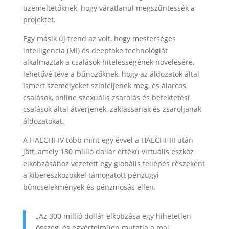
üzemeltetőknek, hogy váratlanul megszűntessék a
projektet.
Egy másik új trend az volt, hogy mesterséges
intelligencia (MI) és deepfake technológiát
alkalmaztak a csalások hitelességének növelésére,
lehetővé téve a bűnözőknek, hogy az áldozatok által
ismert személyeket színleljenek meg, és álarcos
csalások, online szexuális zsarolás és befektetési
csalások által átverjenek, zaklassanak és zsaroljanak
áldozatokat.
A HAECHI-IV több mint egy évvel a HAECHI-III után
jött, amely 130 millió dollár értékű virtuális eszköz
elkobzásához vezetett egy globális fellépés részeként
a kibereszközökkel támogatott pénzügyi
bűncselekmények és pénzmosás ellen.
„Az 300 millió dollár elkobzása egy hihetetlen
összeg, és egyértelműen mutatja a mai