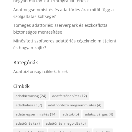
hogyan működik a kriptográfiai törlés?
Adatmegsemmisítés és adattörlés ára: mitől függ a
szolgáltatás költsége?
Tömeges adattörlés: szerverpark és eszközflotta
biztonságos mentesítése
Minősített szoftveres adattörlés cégeknek: mit jelent
és hogyan zajlik?
Kategóriák
Adatbiztonsági cikkek, hírek
Címkék
adatbiztonság
(24)
adatfertőtlenítés
(12)
adathalászat
(7)
adathordozó megsemmisítés
(4)
adatmegsemmisítés
(14)
adatok
(5)
adatszivárgás
(4)
adattörlés
(27)
adattörlési megoldás
(5)