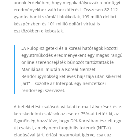
annak érdekében, hogy megakadályozzák a bűnügyi
eredményekhez való hozzáférést. Összesen 82 112
gyanús banki számlát blokkoltak, 199 millió dollárt
készpénzben és 101 millió dollárt virtuális
eszközökben elkoboztak.
„A Fülöp-szigeteki és a koreai hatóságok közötti
együttműködés eredményeként egy magas rangú
online szerencsejáték-bűnözőt tartóztattak le
Manilában, miután a Koreai Nemzeti
Rendőrügynökség két éves hajszája után sikerrel
járt” – közölte az Interpol, egy nemzetközi
rendőrségi szervezet.
A befektetési csalások, vállalati e-mail átverések és e-
kereskedelmi csalások az esetek 75%-át tették ki, az
ügynökség hozzátéve, hogy Dél-Koreában észlelt egy
új csalást, amely nem fungibilis tokenek (NFT-k)
eladásával járt, óriási hozamokat ígérve, csak az