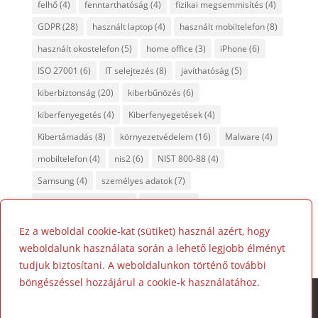
felhő
(4)
fenntarthatóság
(4)
fizikai megsemmisítés
(4)
GDPR
(28)
használt laptop
(4)
használt mobiltelefon
(8)
használt okostelefon
(5)
home office
(3)
iPhone
(6)
ISO 27001
(6)
IT selejtezés
(8)
javíthatóság
(5)
kiberbiztonság
(20)
kiberbűnözés
(6)
kiberfenyegetés
(4)
Kiberfenyegetések
(4)
Kibertámadás
(8)
környezetvédelem
(16)
Malware
(4)
mobiltelefon
(4)
nis2
(6)
NIST 800-88
(4)
Samsung
(4)
személyes adatok
(7)
tanúsított adattörlés
(7)
titkosítás
(4)
újrahasznosítás
(8)
Ez a weboldal cookie-kat (sütiket) használ azért, hogy
weboldalunk használata során a lehető legjobb élményt
tudjuk biztosítani. A weboldalunkon történő további
böngészéssel hozzájárul a cookie-k használatához.
Impresszum
Cookie szabályzat
Tudjon meg többet!
Adatvédelmi irányelvek
Kapcsolat