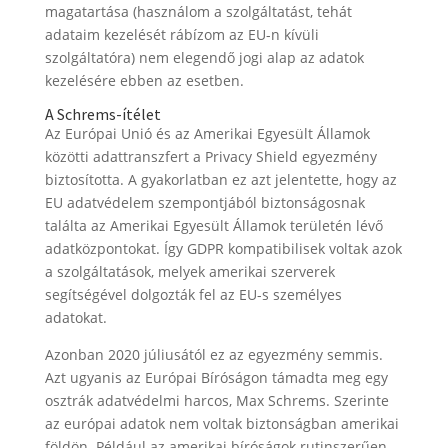
magatartása (használom a szolgáltatást, tehát
adataim kezelését rábízom az EU-n kívüli
szolgáltatóra) nem elegendő jogi alap az adatok
kezelésére ebben az esetben.
A Schrems-ítélet
Az Európai Unió és az Amerikai Egyesült Államok
közötti adattranszfert a Privacy Shield egyezmény
biztosította. A gyakorlatban ez azt jelentette, hogy az
EU adatvédelem szempontjából biztonságosnak
találta az Amerikai Egyesült Államok területén lévő
adatközpontokat. Így GDPR kompatibilisek voltak azok
a szolgáltatások, melyek amerikai szerverek
segítségével dolgozták fel az EU-s személyes
adatokat.
Azonban 2020 júliusától ez az egyezmény semmis.
Azt ugyanis az Európai Bíróságon támadta meg egy
osztrák adatvédelmi harcos, Max Schrems. Szerinte
az európai adatok nem voltak biztonságban amerikai
földön. Például az amerikai bíróságok rutinszerűen