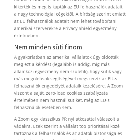
kikérték és meg is kapták az EU felhasználók adatait
a nagy technológiai cégektől. A bíróság szerint emiatt
az EU felhasználók adatait nem lehet továbbítani
amerikai szerverekre a Privacy Shield egyezmény
értelmében.
Nem minden süti finom
A gyakorlatban az amerikai vállalatok úgy oldották
meg ezt a kérdést (legalább is addig, míg más
államközi egyezmény nem születik), hogy sütik vagy
más megoldások segítségével megszerzik az EU-s
felhasználók engedélyét adataik kezelésére. A Zoom
viszont a saját, zero-load cookies szabályzata
értelmében nem használ sütiket, még az EU-s
felhasználók esetében sem.
A Zoom egy klasszikus PR nyilatkozattal válaszolt a
vádakra. Ezek szerint a vállalat top prioritásai közé
tartoznak a felhasználók és az adatok biztonsága és