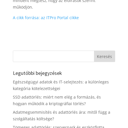
mindent megtesz, hogy az előírások szerint
működjön.
A cikk forrása: az ITPro Portal cikke
Legutóbbi bejegyzések
Egészségügyi adatok és IT-selejtezés: a különleges
kategória kötelezettségei
SSD adattörlés: miért nem elég a formázás, és
hogyan működik a kriptográfiai törlés?
Adatmegsemmisítés és adattörlés ára: mitől függ a
szolgáltatás költsége?
Tömeges adattörlés: szerverpark és eszközflotta