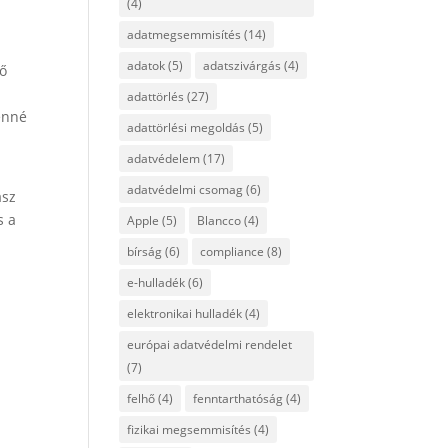
(4)
adatmegsemmisítés
(14)
adatok
(5)
adatszivárgás
(4)
tő
adattörlés
(27)
enné
adattörlési megoldás
(5)
adatvédelem
(17)
adatvédelmi csomag
(6)
ász
s a
Apple
(5)
Blancco
(4)
bírság
(6)
compliance
(8)
e-hulladék
(6)
elektronikai hulladék
(4)
európai adatvédelmi rendelet
(7)
felhő
(4)
fenntarthatóság
(4)
fizikai megsemmisítés
(4)