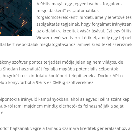
A 9Hits magát egy „egyedi webes forgalom-
megoldásként” és „automatikus
forgalomcserélőként” hirdeti, amely lehetővé tes
szolgáltatás tagjainak, hogy forgalmat irányítsa
az oldalaikra kreditek vásárlásával. Ezt egy 9Hits
Viewer nevű szoftverrel érik el, amely egy fej nél
ltal kért weboldalak meglátogatásához, amivel krediteket szereznek
kony szoftver pontos terjedési módja jelenleg nem világos, de
 a Shodan használatát foglalja magába potenciális célpontok
 hogy két rosszindulatú konténert telepítsenek a Docker API-n
 Hub könyvtárból a 9Hits és XMRig szoftverekhez.
célpontokra irányuló kampányokban, ahol az egyedi célra szánt kép
hub-ról (ami majdnem mindig elérhető) és felhasználják a saját
tó.
 kódot hajtsanak végre a támadó számára kreditek generálásához, a