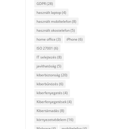
GDPR
(28)
használt laptop
(4)
használt mobiltelefon
(8)
használt okostelefon
(5)
home office
(3)
iPhone
(6)
ISO 27001
(6)
IT selejtezés
(8)
javíthatóság
(5)
kiberbiztonság
(20)
kiberbűnözés
(6)
kiberfenyegetés
(4)
Kiberfenyegetések
(4)
Kibertámadás
(8)
környezetvédelem
(16)
Malware
(4)
mobiltelefon
(4)