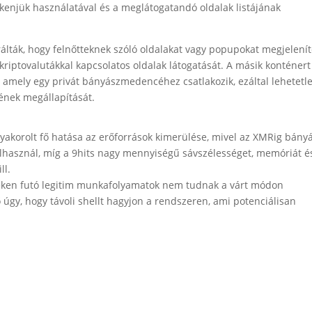
kenjük használatával és a meglátogatandó oldalak listájának
álták, hogy felnőtteknek szóló oldalakat vagy popupokat megjelení
riptovalutákkal kapcsolatos oldalak látogatását. A másik konténert
, amely egy privát bányászmedencéhez csatlakozik, ezáltal lehetetl
nek megállapítását.
korolt fő hatása az erőforrások kimerülése, mivel az XMRig bány
elhasznál, míg a 9hits nagy mennyiségű sávszélességet, memóriát é
ll.
eken futó legitim munkafolyamatok nem tudnak a várt módon
ő úgy, hogy távoli shellt hagyjon a rendszeren, ami potenciálisan