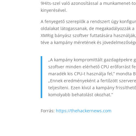
9Hits-szel való azonosítással a munkamenet-to
kinyerésével.
A fenyegető szereplők a rendszert úgy konfigur
oldalakat látogassanak, de megakadályozzák a k
XMRig bányász szoftver futtatására használják
téve a kampány méretének és jövedelmezőségé
„A kampány kompromittált gazdagépekre gya
szoftver minden elérhető CPU erőforrást f
maradék kis CPU-t használja fel,” mondta Bi
„Ennek eredményeként a fertőzött szerver
teljesíteni. Ezen kívül a kampány frissíthet
komolyabb behatolást okozhat.”
Forrás:
https://thehackernews.com