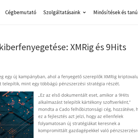
Cégbemutató
Szolgáltatásaink
Minősítések és tanú
 kiberfenyegetése: XMRig és 9Hits
eg egy új kampányban, ahol a fenyegető szereplők XMRig kriptoval
 telepítik, mint egy többágú pénzszerzési stratégia részét.
„Ez az el
ső dokumentált eset, amikor a 9Hits
alkalmazást telepítik kártékony szoftverként,”
mondta a Cado felhőbiztonsági cég, hozzátéve, 
ez a fejlesztés azt jelzi, hogy az ellenfelek
folyamatosan új stratégiákat keresnek a
kompromittált gazdagépekkel való pénzszerzésr