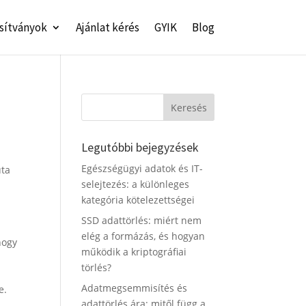
sítványok
Ajánlat kérés
GYIK
Blog
Legutóbbi bejegyzések
Egészségügyi adatok és IT-
uta
selejtezés: a különleges
kategória kötelezettségei
SSD adattörlés: miért nem
elég a formázás, és hogyan
hogy
működik a kriptográfiai
törlés?
Adatmegsemmisítés és
e.
adattörlés ára: mitől függ a