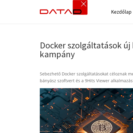
Kezdőlap
Docker szolgáltatások új
kampány
Sebezhető Docker szolgáltatásokat céloznak m
bányász szoftvert és a 9Hits Viewer alkalmazást