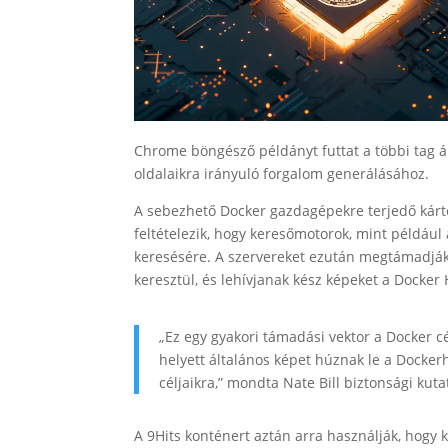
Chrome böngésző példányt futtat a többi tag á
oldalaikra irányuló forgalom generálásához.
A sebezhető Docker gazdagépekre terjedő kárté
feltételezik, hogy keresőmotorok, mint például
keresésére. A szervereket ezután megtámadják,
keresztül, és lehívjanak kész képeket a Docker
„Ez egy gyakori támadási vektor a Docker 
helyett általános képet húznak le a Docker
céljaikra,” mondta Nate Bill biztonsági kuta
A 9Hits konténert aztán arra használják, hogy