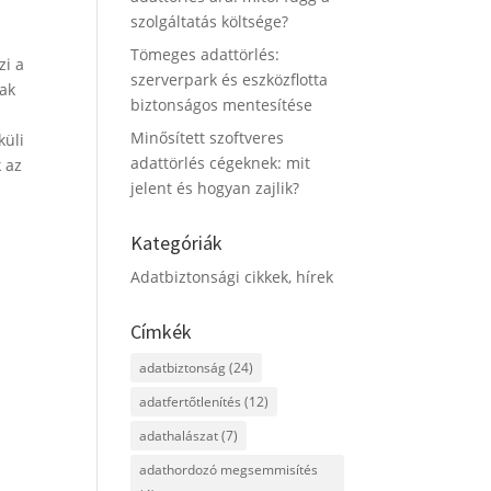
szolgáltatás költsége?
Tömeges adattörlés:
zi a
szerverpark és eszközflotta
nak
biztonságos mentesítése
Minősített szoftveres
küli
adattörlés cégeknek: mit
 az
jelent és hogyan zajlik?
Kategóriák
Adatbiztonsági cikkek, hírek
Címkék
adatbiztonság
(24)
adatfertőtlenítés
(12)
adathalászat
(7)
adathordozó megsemmisítés