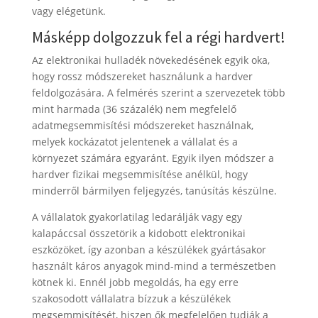
vagy elégetünk.
Másképp dolgozzuk fel a régi hardvert!
Az elektronikai hulladék növekedésének egyik oka,
hogy rossz módszereket használunk a hardver
feldolgozására. A felmérés szerint a szervezetek több
mint harmada (36 százalék) nem megfelelő
adatmegsemmisítési módszereket használnak,
melyek kockázatot jelentenek a vállalat és a
környezet számára egyaránt. Egyik ilyen módszer a
hardver fizikai megsemmisítése anélkül, hogy
minderről bármilyen feljegyzés, tanúsítás készülne.
A vállalatok gyakorlatilag ledarálják vagy egy
kalapáccsal összetörik a kidobott elektronikai
eszközöket, így azonban a készülékek gyártásakor
használt káros anyagok mind-mind a természetben
kötnek ki. Ennél jobb megoldás, ha egy erre
szakosodott vállalatra bízzuk a készülékek
megsemmisítését, hiszen ők megfelelően tudják a