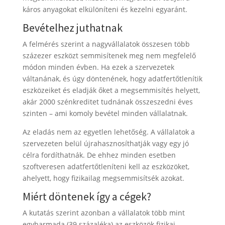
káros anyagokat elkülöníteni és kezelni egyaránt.
Bevételhez juthatnak
A felmérés szerint a nagyvállalatok összesen több
százezer eszközt semmisítenek meg nem megfelelő
módon minden évben. Ha ezek a szervezetek
váltanának, és úgy döntenének, hogy adatfertőtlenítik
eszközeiket és eladják őket a megsemmisítés helyett,
akár 2000 szénkreditet tudnának összeszedni éves
szinten – ami komoly bevétel minden vállalatnak.
Az eladás nem az egyetlen lehetőség. A vállalatok a
szervezeten belül újrahasznosíthatják vagy egy jó
célra fordíthatnák. De ehhez minden esetben
szoftveresen adatfertőtleníteni kell az eszközöket,
ahelyett, hogy fizikailag megsemmisítsék azokat.
Miért döntenek így a cégek?
A kutatás szerint azonban a vállalatok több mint
egyharmada (39 százaléka) az eszközök fizikai