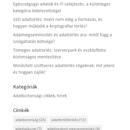
Egészségügyi adatok és IT-selejtezés: a különleges
kategória kötelezettségei
SSD adattörlés: miért nem elég a formázás, és
hogyan működik a kriptográfiai törlés?
Adatmegsemmisítés és adattörlés ára: mitől függ a
szolgáltatás költsége?
Tömeges adattörlés: szerverpark és eszközflotta
biztonságos mentesítése
Minősített szoftveres adattörlés cégeknek: mit jelent
és hogyan zajlik?
Kategóriák
Adatbiztonsági cikkek, hírek
Címkék
adatbiztonság
(24)
adatfertőtlenítés
(12)
adathalászat
(7)
adathordozó megsemmisítés
(4)