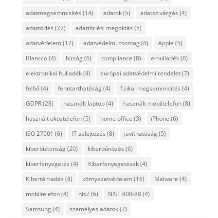
adatmegsemmisítés
(14)
adatok
(5)
adatszivárgás
(4)
adattörlés
(27)
adattörlési megoldás
(5)
adatvédelem
(17)
adatvédelmi csomag
(6)
Apple
(5)
Blancco
(4)
bírság
(6)
compliance
(8)
e-hulladék
(6)
elektronikai hulladék
(4)
európai adatvédelmi rendelet
(7)
felhő
(4)
fenntarthatóság
(4)
fizikai megsemmisítés
(4)
GDPR
(28)
használt laptop
(4)
használt mobiltelefon
(8)
használt okostelefon
(5)
home office
(3)
iPhone
(6)
ISO 27001
(6)
IT selejtezés
(8)
javíthatóság
(5)
kiberbiztonság
(20)
kiberbűnözés
(6)
kiberfenyegetés
(4)
Kiberfenyegetések
(4)
Kibertámadás
(8)
környezetvédelem
(16)
Malware
(4)
mobiltelefon
(4)
nis2
(6)
NIST 800-88
(4)
Samsung
(4)
személyes adatok
(7)