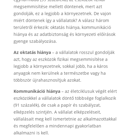
megsemmisítése mellett döntenek, mert azt
gondolják, ez a legjobb a környezetnek. De vajon
miért döntenek így a vállalatok? A válasz három
területről érkezik: oktatás hiánya, kommunikáció
hiánya és az adatbiztonság és környezeti előírások
gyenge szabályozása.
Az oktatás hiánya
– a vállalatok rosszul gondolják
azt, hogy az eszközök fizikai megsemmisítése a
legjobb a környezetnek, sokkal jobb, ha a káros
anyagok nem kerülnek a természetbe vagy ha
többször újrahasznosítjuk azokat.
Kommunikáció hiánya
– az életciklusuk végét elért
eszközökkel a vállalatok döntő többsége foglalkozik
(91 százalék), de csak a papír és szabályzat,
elképzelés szintjén. A vállalat elképzeléseit,
vállalásait meg kell ismertetnie az alkalmazottakkal
és megfelelően a mindennapi gyakorlatban
alkalmazni is kell.