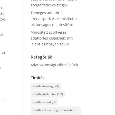
szolgáltatás költsége?
 a
Tömeges adattörlés:
at.
szerverpark és eszközflotta
tók-
biztonságos mentesítése
Minősített szoftveres
kik
adattörlés cégeknek: mit
jelent és hogyan zajlik?
ive-
Kategóriák
Adatbiztonsági cikkek, hírek
t
Címkék
adatbiztonság
(24)
adatfertőtlenítés
(12)
re és
adathalászat
(7)
adathordozó megsemmisítés