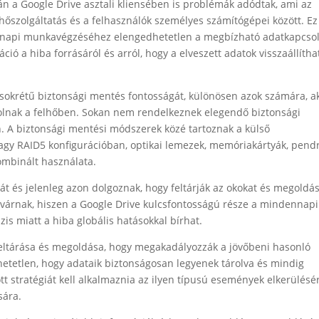
án a Google Drive asztali kliensében is problémák adódtak, ami az
lhőszolgáltatás és a felhasználók személyes számítógépei között. Ez
k napi munkavégzéséhez elengedhetetlen a megbízható adatkapcsol
ió a hiba forrásáról és arról, hogy a elveszett adatok visszaállítha
 sokrétű biztonsági mentés fontosságát, különösen azok számára, a
olnak a felhőben. Sokan nem rendelkeznek elegendő biztonsági
n. A biztonsági mentési módszerek közé tartoznak a külső
gy RAID5 konfigurációban, optikai lemezek, memóriakártyák, pendr
ombinált használata.
t és jelenleg azon dolgoznak, hogy feltárják az okokat és megoldás
t várnak, hiszen a Google Drive kulcsfontosságú része a mindennapi
is miatt a hiba globális hatásokkal bírhat.
feltárása és megoldása, hogy megakadályozzák a jövőbeni hasonló
etetlen, hogy adataik biztonságosan legyenek tárolva és mindig
tt stratégiát kell alkalmaznia az ilyen típusú események elkerülésé
sára.