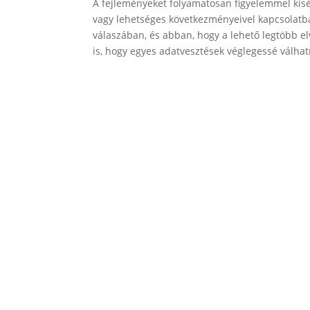
A fejleményeket folyamatosan figyelemmel kís
vagy lehetséges következményeivel kapcsolatba
válaszában, és abban, hogy a lehető legtöbb elv
is, hogy egyes adatvesztések véglegessé válhat