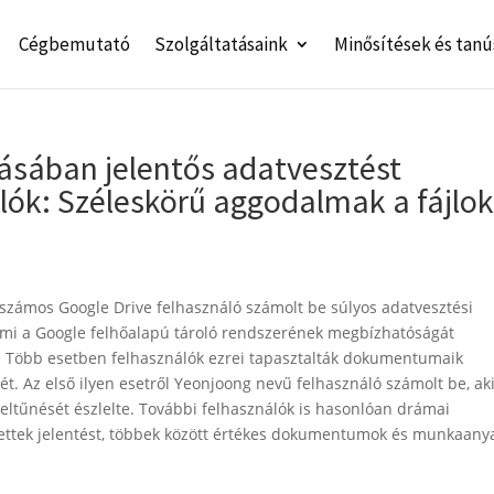
Cégbemutató
Szolgáltatásaink
Minősítések és tanú
tásában jelentős adatvesztést
lók: Széleskörű aggodalmak a fájlo
számos Google Drive felhasználó számolt be súlyos adatvesztési
mi a Google felhőalapú tároló rendszerének megbízhatóságát
. Több esetben felhasználók ezrei tapasztalták dokumentumaik
ét. Az első ilyen esetről Yeonjoong nevű felhasználó számolt be, aki
 eltűnését észlelte. További felhasználók is hasonlóan drámai
tettek jelentést, többek között értékes dokumentumok és munkaany