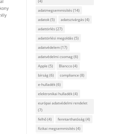
al
(4)
ékony
adatmegsemmisítés
(14)
zély
adatok
(5)
adatszivárgás
(4)
adattörlés
(27)
adattörlési megoldás
(5)
adatvédelem
(17)
adatvédelmi csomag
(6)
Apple
(5)
Blancco
(4)
bírság
(6)
compliance
(8)
e-hulladék
(6)
elektronikai hulladék
(4)
európai adatvédelmi rendelet
(7)
felhő
(4)
fenntarthatóság
(4)
fizikai megsemmisítés
(4)