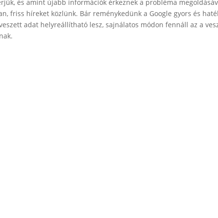
érjük, és amint újabb információk érkeznek a probléma megoldásáv
n, friss híreket közlünk. Bár reménykedünk a Google gyors és hat
eszett adat helyreállítható lesz, sajnálatos módon fennáll az a ves
nak.