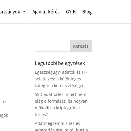
sítványok
Ajánlat kérés
GYIK
Blog
k
Legutóbbi bejegyzések
Egészségügyi adatok és IT-
selejtezés: a különleges
kategória kötelezettségei
SSD adattörlés: miért nem
elég a formázás, és hogyan
 fél
működik a kriptográfiai
törlés?
agok
Adatmegsemmisítés és
adattörlés ára: mitől függ a