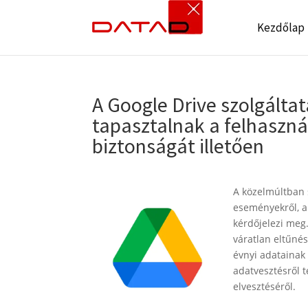
Kezdőlap
A Google Drive szolgálta
tapasztalnak a felhaszná
biztonságát illetően
A közelmúltban 
eseményekről, a
kérdőjelezi meg
váratlan eltűnés
évnyi adatainak
adatvesztésről 
elvesztéséről.