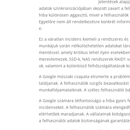
Jelentések alapj
adatok szinkronizációjában okozott zavart a fe
hiba különösen aggasztó, mivel a felhasználó
Egyelőre nem áll rendelkezésre konkrét informác
e.
Ez a váratlan incidens kiemeli a rendszeres és
munkájuk során nélkülözhetetlen adatokat tár
mentéssel, amely kritikus lehet ilyen esetekbe
merevlemezek, SSD-k, NAS rendszerek RAID1 va
ok, valamint a különböző felhőszolgáltatások k
A Google műszaki csapata elismerte a problémá
találjanak. A felhasználók sürgős beavatkozás
munkafolyamataiknak. A széles felhasználói báz
A Google számára létfontosságú a hiba gyors 
incidenseket. A felhasználók számára elengedh
elérhetőek maradjanak. A vállalatnak kidolgozo
a felhasználói adatok biztonságának garantálá