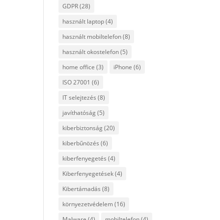
GDPR
(28)
használt laptop
(4)
használt mobiltelefon
(8)
használt okostelefon
(5)
home office
(3)
iPhone
(6)
ISO 27001
(6)
IT selejtezés
(8)
javíthatóság
(5)
kiberbiztonság
(20)
kiberbűnözés
(6)
kiberfenyegetés
(4)
Kiberfenyegetések
(4)
Kibertámadás
(8)
környezetvédelem
(16)
Malware
(4)
mobiltelefon
(4)