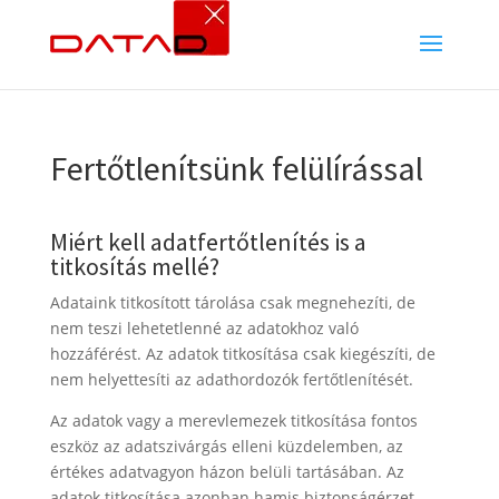
Fertőtlenítsünk felülírással
Miért kell adatfertőtlenítés is a
titkosítás mellé?
Adataink titkosított tárolása csak megnehezíti, de
nem teszi lehetetlenné az adatokhoz való
hozzáférést. Az adatok titkosítása csak kiegészíti, de
nem helyettesíti az adathordozók fertőtlenítését.
Az adatok vagy a merevlemezek titkosítása fontos
eszköz az adatszivárgás elleni küzdelemben, az
értékes adatvagyon házon belüli tartásában. Az
adatok titkosítása azonban hamis biztonságérzet