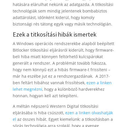
hatására elárulhat nekünk az adatgazda. A titkosítási
technológiák sem mindig jelentenek bombabiztos
adattárolást, időnként kiderül, hogy komoly
biztonsági rés tátong egyik vagy másik technológián.
Ezek a titkosítási hibák ismertek
A Windows operációs rendszerekbe alapból beépített
Bitlocker titkosítási eljárásról kiderült, hogy firmware-
beli hiba miatt könnyen feltörhető kulcspárokat
generált a rendszer. A problémát tovább fokozza,
hogy nem könnyű ezt a hibás firmware-t frissíteni –
már ha eszébe jut ez a rendszergazdának. A 2017-
ben feltárt hibához vannak frissítések,
ezen a linken
lehet megnézni
, hogy a különböző hardverekhez
honnan, hogyan kell azt telepíteni.
A méltán népszerű Western Digital titkosítási
eljárásába is hiba csúszott,
ezen a linken olvashatják
el
az összes hibát. Egyet kiemelünk: a titkosításban a
sózás technológia arra szolgál, hogy a gyenge