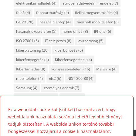
elektronikai hulladék
(4)
európai adatvédelmi rendelet
(7)
felhő
(4)
fenntarthatóság
(4)
fizikai megsemmisítés
(4)
GDPR
(28)
használt laptop
(4)
használt mobiltelefon
(8)
használt okostelefon
(5)
home office
(3)
iPhone
(6)
ISO 27001
(6)
IT selejtezés
(8)
javíthatóság
(5)
kiberbiztonság
(20)
kiberbűnözés
(6)
kiberfenyegetés
(4)
Kiberfenyegetések
(4)
Kibertámadás
(8)
környezetvédelem
(16)
Malware
(4)
mobiltelefon
(4)
nis2
(6)
NIST 800-88
(4)
Samsung
(4)
személyes adatok
(7)
tanúsított adattörlés
(7)
titkosítás
(4)
újrahasznosítás
(8)
Ez a weboldal cookie-kat (sütiket) használ azért, hogy
weboldalunk használata során a lehető legjobb élményt
tudjuk biztosítani. A weboldalunkon történő további
böngészéssel hozzájárul a cookie-k használatához.