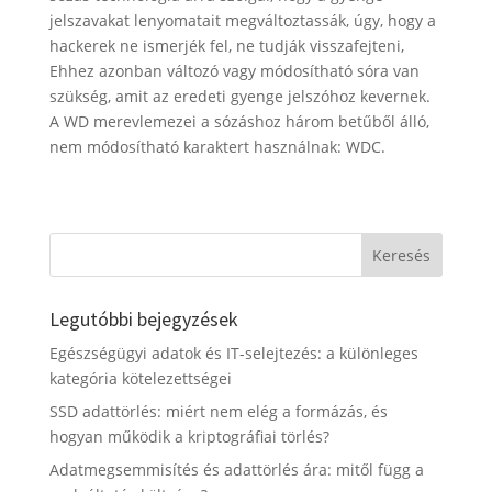
jelszavakat lenyomatait megváltoztassák, úgy, hogy a
hackerek ne ismerjék fel, ne tudják visszafejteni,
Ehhez azonban változó vagy módosítható sóra van
szükség, amit az eredeti gyenge jelszóhoz kevernek.
A WD merevlemezei a sózáshoz három betűből álló,
nem módosítható karaktert használnak: WDC.
Legutóbbi bejegyzések
Egészségügyi adatok és IT-selejtezés: a különleges
kategória kötelezettségei
SSD adattörlés: miért nem elég a formázás, és
hogyan működik a kriptográfiai törlés?
Adatmegsemmisítés és adattörlés ára: mitől függ a