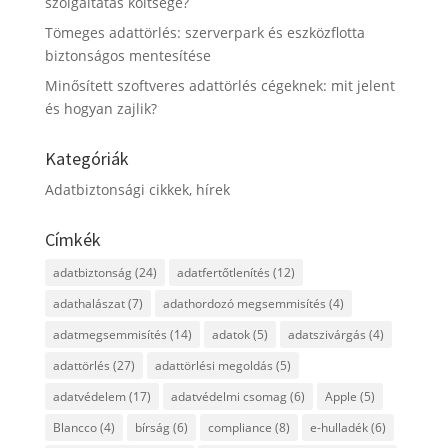
szolgáltatás költsége?
Tömeges adattörlés: szerverpark és eszközflotta
biztonságos mentesítése
Minősített szoftveres adattörlés cégeknek: mit jelent
és hogyan zajlik?
Kategóriák
Adatbiztonsági cikkek, hírek
Címkék
adatbiztonság
(24)
adatfertőtlenítés
(12)
adathalászat
(7)
adathordozó megsemmisítés
(4)
adatmegsemmisítés
(14)
adatok
(5)
adatszivárgás
(4)
adattörlés
(27)
adattörlési megoldás
(5)
adatvédelem
(17)
adatvédelmi csomag
(6)
Apple
(5)
Blancco
(4)
bírság
(6)
compliance
(8)
e-hulladék
(6)