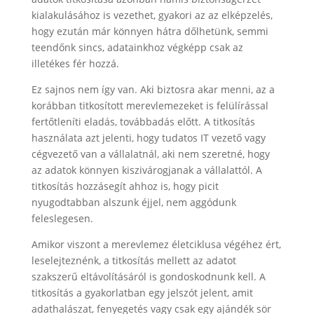
kialakulásához is vezethet, gyakori az az elképzelés,
hogy ezután már könnyen hátra dőlhetünk, semmi
teendőnk sincs, adatainkhoz végképp csak az
illetékes fér hozzá.
Ez sajnos nem így van. Aki biztosra akar menni, az a
korábban titkosított merevlemezeket is felülírással
fertőtleníti eladás, továbbadás előtt. A titkosítás
használata azt jelenti, hogy tudatos IT vezető vagy
cégvezető van a vállalatnál, aki nem szeretné, hogy
az adatok könnyen kiszivárogjanak a vállalattól. A
titkosítás hozzásegít ahhoz is, hogy picit
nyugodtabban alszunk éjjel, nem aggódunk
feleslegesen.
Amikor viszont a merevlemez életciklusa végéhez ért,
leselejteznénk, a titkosítás mellett az adatot
szakszerű eltávolításáról is gondoskodnunk kell. A
titkosítás a gyakorlatban egy jelszót jelent, amit
adathalászat, fenyegetés vagy csak egy ajándék sör